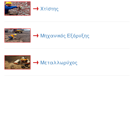
→
Χτίστης
→
Μηχανικός Εξόρυξης
→
Μεταλλωρύχος