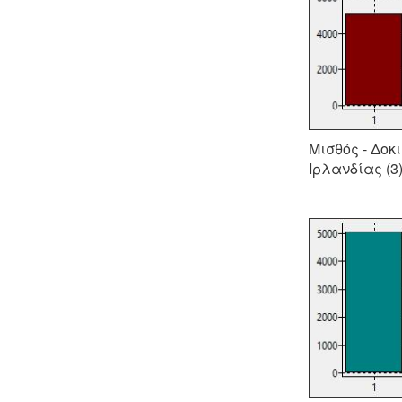
Μισθός - Δοκ
Ιρλανδίας (3