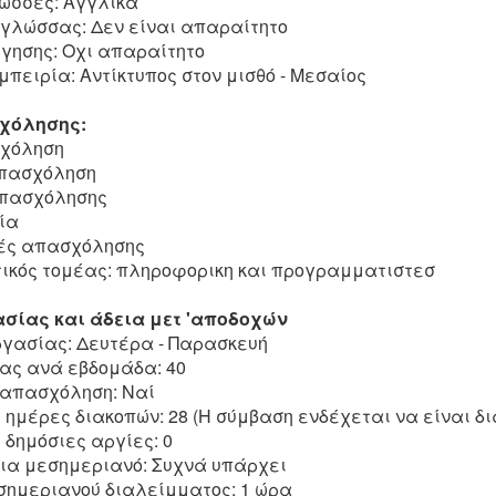
ώσσες: Αγγλικά
 γλώσσας: Δεν είναι απαραίτητο
γησης: Οχι απαραίτητο
πειρία: Αντίκτυπος στον μισθό - Μεσαίος
χόλησης:
σχόληση
Απασχόληση
Απασχόλησης
ία
ές απασχόλησης
κός τομέας: πληροφορικη και προγραμματιστεσ
σίας και άδεια μετ 'αποδοχών
γασίας: Δευτέρα - Παρασκευή
ας ανά εβδομάδα: 40
απασχόληση: Ναί
ημέρες διακοπών: 28 (Η σύμβαση ενδέχεται να είναι δ
δημόσιες αργίες: 0
ια μεσημεριανό: Συχνά υπάρχει
σημεριανού διαλείμματος: 1 ώρα