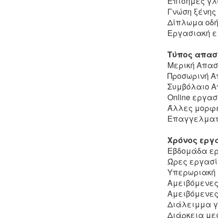
Επίσημες γλ
Γνώση ξένης
Δίπλωμα οδή
Εργασιακή εμ
Τύπος απασ
Μερική Απα
Προσωρινή 
Συμβόλαιο 
Online εργασ
Άλλες μορφ
Επαγγελματι
Χρόνος εργα
Εβδομάδα ερ
Ώρες εργασί
Υπερωριακή 
Αμειβόμενες 
Αμειβόμενες 
Διάλειμμα γ
Διάρκεια με