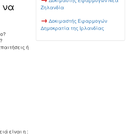
Δοκιμαστής Εφαρμογών Νέα
ς να
Ζηλανδία
→
Δοκιμαστής Εφαρμογών
Δημοκρατία της Ιρλανδίας
ιο?
?
απαιτήσεις ή
ιά είναι η :