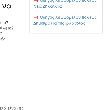
Οδηγός λεωφορείων πόλεως
ς να
Νέα Ζηλανδία
→
Οδηγός λεωφορείων πόλεως
ειο?
Δημοκρατία της Ιρλανδίας
σίλειο?
?
κές
ιά είναι η :