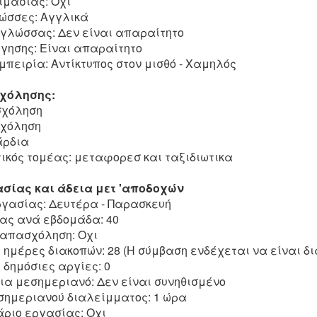
ιμασίας: Οχι
ώσσες: Αγγλικά
 γλώσσας: Δεν είναι απαραίτητο
γησης: Είναι απαραίτητο
πειρία: Αντίκτυπος στον μισθό - Χαμηλός
χόλησης:
σχόληση
σχόληση
άρδια
κός τομέας: μεταφορεσ και ταξιδιωτικα
σίας και άδεια μετ 'αποδοχών
γασίας: Δευτέρα - Παρασκευή
ας ανά εβδομάδα: 40
απασχόληση: Οχι
ημέρες διακοπών: 28 (Η σύμβαση ενδέχεται να είναι δ
δημόσιες αργίες: 0
ια μεσημεριανό: Δεν είναι συνηθισμένο
σημεριανού διαλείμματος: 1 ώρα
άριο εργασίας: Οχι