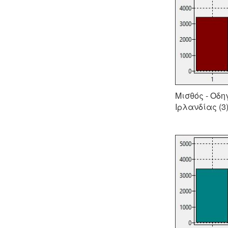
Μισθός - Οδη
Ιρλανδίας (3