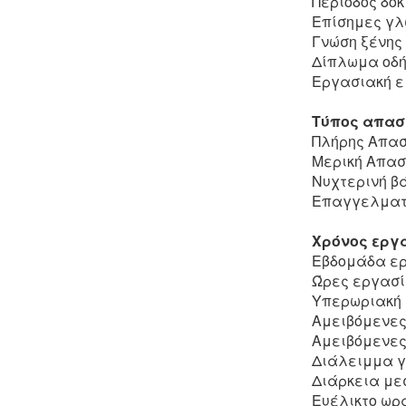
Περίοδος δοκ
Επίσημες γλ
Γνώση ξένης
Δίπλωμα οδή
Εργασιακή εμ
Τύπος απασ
Πλήρης Απα
Μερική Απα
Νυχτερινή β
Επαγγελματι
Χρόνος εργα
Εβδομάδα ερ
Ώρες εργασί
Υπερωριακή 
Αμειβόμενες 
Αμειβόμενες 
Διάλειμμα γ
Διάρκεια με
Ευέλικτο ωρ