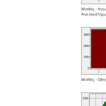
Μισθός - Ηνω
Ανελκυστήρω
Μισθός - Οδη