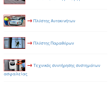
→
Πλύστης Αυτοκινήτων
→
Πλύστης Παραθύρων
→
Τεχνικός συντήρησης συστημάτων
ασφαλείας