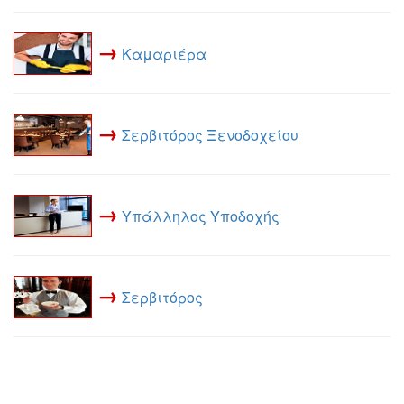
→
Καμαριέρα
→
Σερβιτόρος Ξενοδοχείου
→
Υπάλληλος Υποδοχής
→
Σερβιτόρος