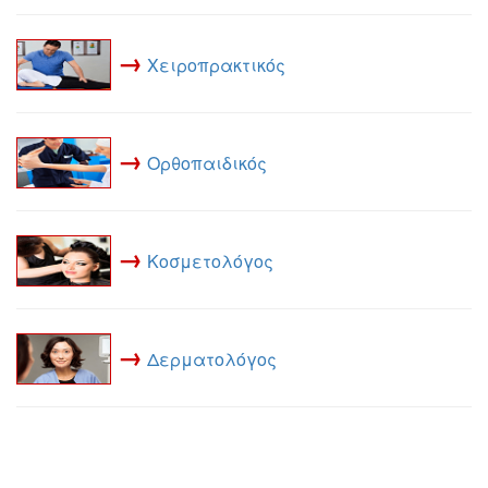
→
Χειροπρακτικός
→
Ορθοπαιδικός
→
Κοσμετολόγος
→
Δερματολόγος