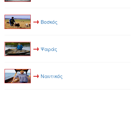
→
Βοσκός
→
Ψαράς
→
Ναυτικός