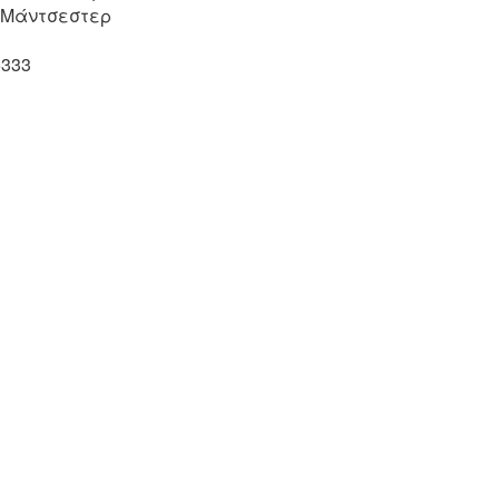
, Μάντσεστερ
5333