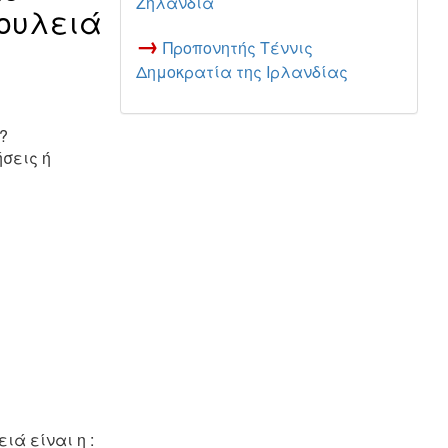
Ζηλανδία
δουλειά
→
Προπονητής Τέννις
Δημοκρατία της Ιρλανδίας
?
ήσεις ή
ιά είναι η :