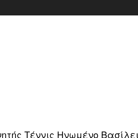
ητής Τέννις Ηνωμένο Βασίλει