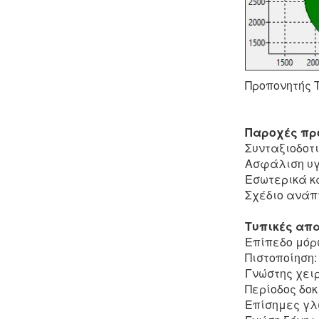
Προπονητής Τ
Παροχές πρ
Συνταξιοδοτ
Ασφάλιση υγ
Εσωτερικά κ
Σχέδιο ανάπτ
Τυπικές απα
Επίπεδο μόρ
Πιστοποίηση:
Γνώστης χει
Περίοδος δο
Επίσημες γλ