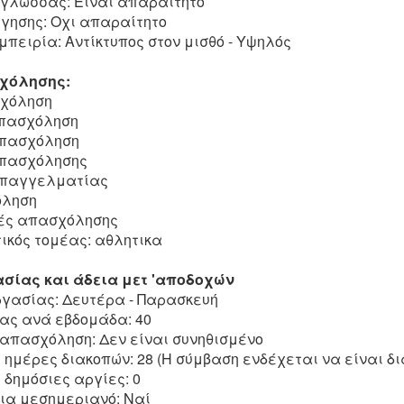
 γλώσσας: Είναι απαραίτητο
γησης: Οχι απαραίτητο
πειρία: Αντίκτυπος στον μισθό - Υψηλός
χόλησης:
σχόληση
Απασχόληση
Απασχόληση
Απασχόλησης
επαγγελματίας
όληση
ές απασχόλησης
κός τομέας: αθλητικα
σίας και άδεια μετ 'αποδοχών
γασίας: Δευτέρα - Παρασκευή
ας ανά εβδομάδα: 40
απασχόληση: Δεν είναι συνηθισμένο
ημέρες διακοπών: 28 (Η σύμβαση ενδέχεται να είναι δ
δημόσιες αργίες: 0
ια μεσημεριανό: Ναί