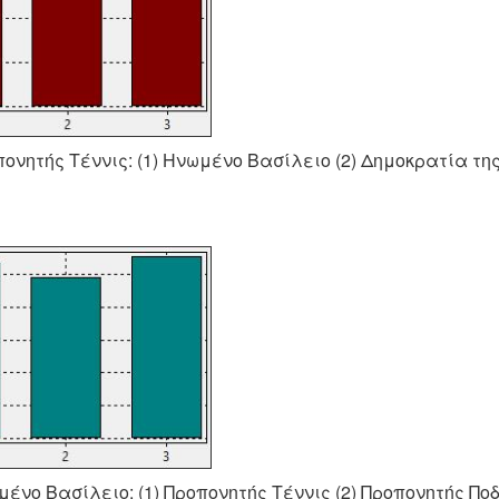
πονητής Τέννις: (1) Ηνωμένο Βασίλειο (2) Δημοκρατία τη
μένο Βασίλειο: (1) Προπονητής Τέννις (2) Προπονητής Πο