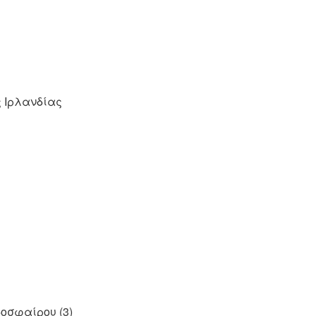
ς Ιρλανδίας
δοσφαίρου (3)