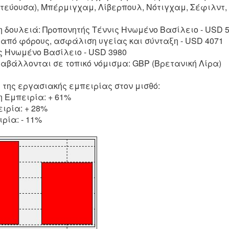
ωτεύουσα), Μπέρμιγχαμ, Λίβερπουλ, Νότιγχαμ, Σέφιλντ
η δουλειά: Προπονητής Τέννις Ηνωμένο Βασίλειο - USD 
 από φόρους, ασφάλιση υγείας και σύνταξη - USD 4071
ς Ηνωμένο Βασίλειο - USD 3980
ταβάλλονται σε τοπικό νόμισμα: GBP (Βρετανική Λίρα)
 της εργασιακής εμπειρίας στον μισθό:
 Εμπειρία: + 61%
ιρία: + 28%
ρία: - 11%