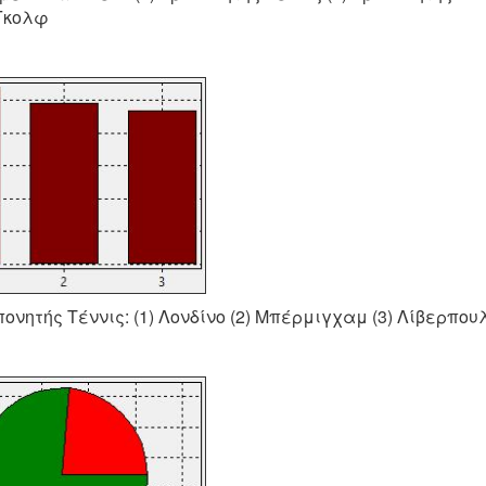
Γκολφ
πονητής Τέννις: (1) Λονδίνο (2) Μπέρμιγχαμ (3) Λίβερπου