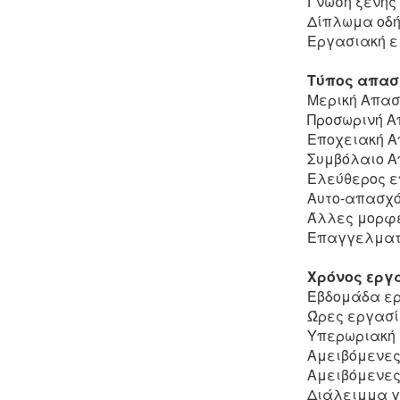
Γνώση ξένης
Δίπλωμα οδή
Εργασιακή εμ
Τύπος απασ
Μερική Απα
Προσωρινή 
Εποχειακή 
Συμβόλαιο 
Ελεύθερος 
Αυτο-απασχ
Άλλες μορφ
Επαγγελματι
Χρόνος εργα
Εβδομάδα ερ
Ώρες εργασί
Υπερωριακή 
Αμειβόμενες 
Αμειβόμενες 
Διάλειμμα γ