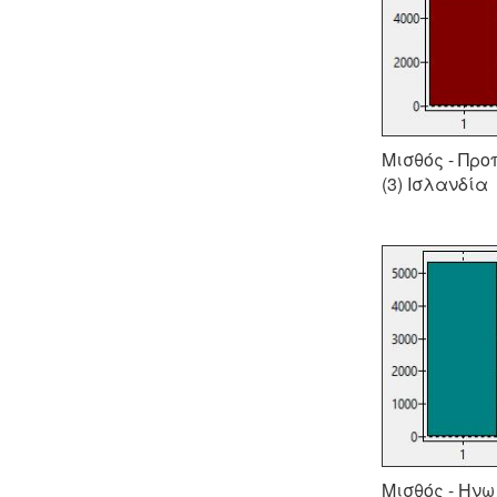
Μισθός - Προ
(3) Ισλανδία
Μισθός - Ηνω