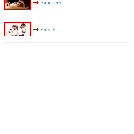
→
Panadero
→
Sumiller