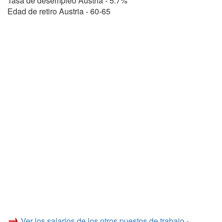
Tasa de desempleo Austria - 5.7%
Edad de retiro Austria - 60-65
→
Ver los salarios de los otros puestos de trabajo -