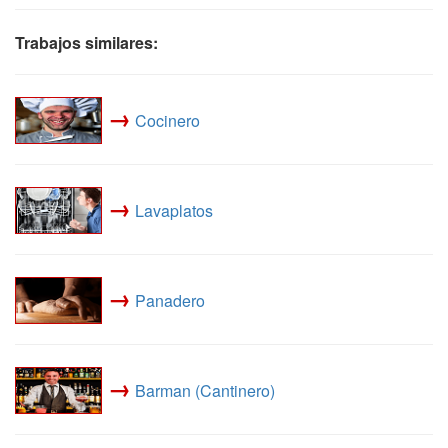
Trabajos similares:
→
Cocinero
→
Lavaplatos
→
Panadero
→
Barman (Cantinero)