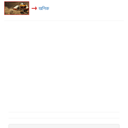
→
खनिक