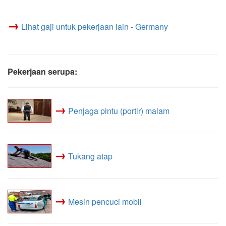
→
Lihat gaji untuk pekerjaan lain - Germany
Pekerjaan serupa:
→
Penjaga pintu (portir) malam
→
Tukang atap
→
Mesin pencuci mobil