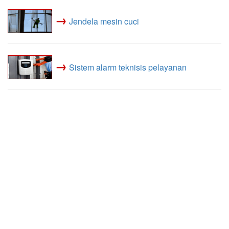
→
Jendela mesin cuci
→
Sistem alarm teknisis pelayanan