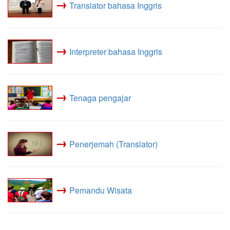
→
Translator bahasa Inggris
→
Interpreter bahasa Inggris
→
Tenaga pengajar
→
Penerjemah (Translator)
→
Pemandu Wisata