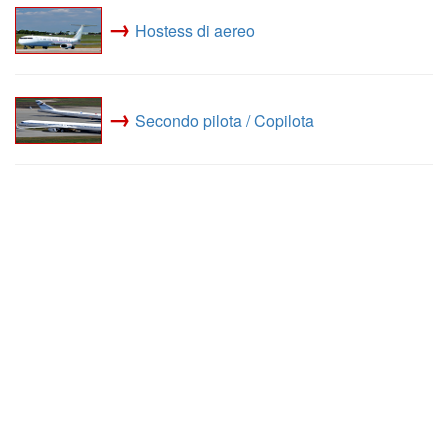
→
Hostess di aereo
→
Secondo pilota / Copilota