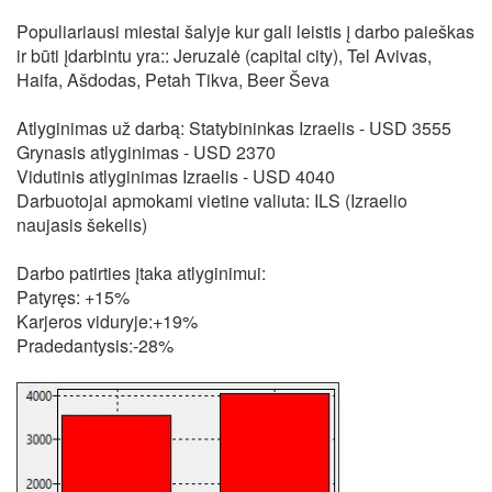
Populiariausi miestai šalyje kur gali leistis į darbo paieškas
ir būti įdarbintu yra:: Jeruzalė (capital city), Tel Avivas,
Haifa, Ašdodas, Petah Tikva, Beer Ševa
Atlyginimas už darbą: Statybininkas Izraelis - USD 3555
Grynasis atlyginimas - USD 2370
Vidutinis atlyginimas Izraelis - USD 4040
Darbuotojai apmokami vietine valiuta: ILS (Izraelio
naujasis šekelis)
Darbo patirties įtaka atlyginimui:
Patyręs: +15%
Karjeros viduryje:+19%
Pradedantysis:-28%