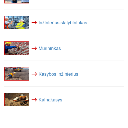
→
Inžinierius statybininkas
→
Mūrininkas
→
Kasybos inžinierius
→
Kalnakasys