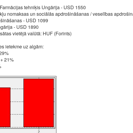
 Farmācijas tehniķis Ungārija - USD 1550
kļu nomaksas un sociālās apdrošināšanas / veselības apdrošin
ošināšanas - USD 1099
ngārija - USD 1890
sātas vietējā valūtā: HUF (Forints)
es ietekme uz algām:
 29%
: + 21%
%