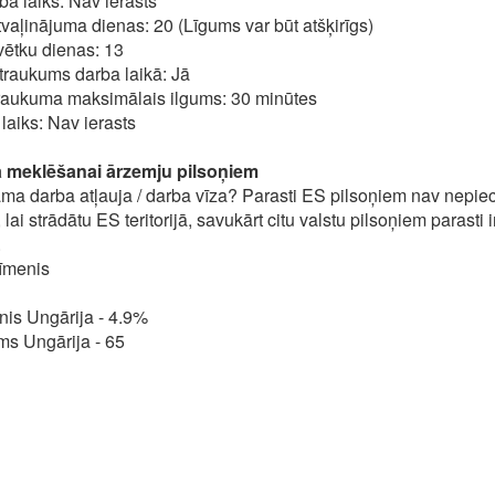
ba laiks: Nav ierasts
aļinājuma dienas: 20 (Līgums var būt atšķirīgs)
ētku dienas: 13
raukums darba laikā: Jā
raukuma maksimālais ilgums: 30 minūtes
laiks: Nav ierasts
 meklēšanai ārzemju pilsoņiem
ma darba atļauja / darba vīza? Parasti ES pilsoņiem nav nepi
 lai strādātu ES teritorijā, savukārt citu valstu pilsoņiem parasti i
.
īmenis
is Ungārija - 4.9%
ms Ungārija - 65