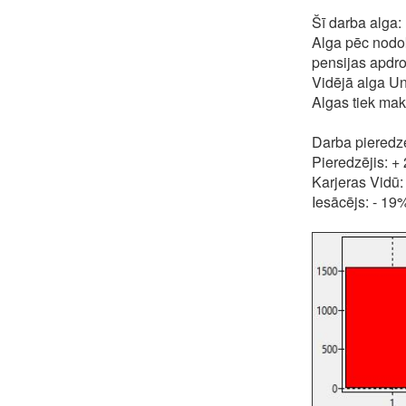
Šī darba alga:
Alga pēc nodo
pensijas apdr
Vidējā alga U
Algas tiek mak
Darba pieredz
Pieredzējis: +
Karjeras Vidū
Iesācējs: - 19