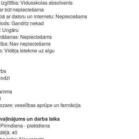
zglītība: Vidusskolas absolvents
 Var būt nepieciešama
ā ar datoru un internetu: Nepieciešams
iods: Gandrīz nekad
: Ungāru
nāšanas: Nepieciešams
cība: Nav nepieciešams
: Vidēja ietekme uz algu
rbs
lodzi
ramma
i
zare: veselības aprūpe un farmācija
aļinājums un darba laiks
Pirmdiena - piektdiena
dēļā: 40