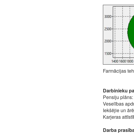
Farmācijas teh
Darbinieku pa
Pensiju plāns:
Veselības apd
Iekšējie un ārē
Karjeras attīs
Darba prasīb