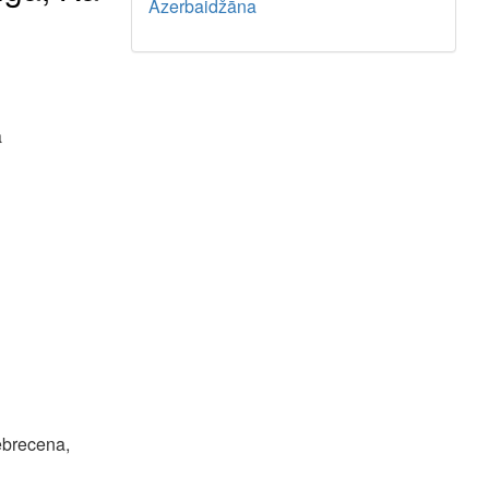
Azerbaidžāna
a
ebrecena,