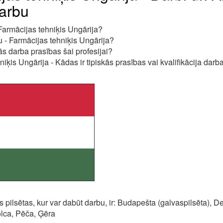
arbu
 Farmācijas tehniķis Ungārija?
 - Farmācijas tehniķis Ungārija?
ās darba prasības šai profesijai?
iķis Ungārija - Kādas ir tipiskās prasības vai kvalifikācija darb
 pilsētas, kur var dabūt darbu, ir: Budapešta (galvaspilsēta), D
lca, Pēča, Ģēra