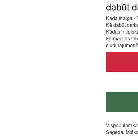
dabūt d
Kāda ir alga -
Kā dabūt darbu
Kādas ir tipisk
Farmācijas tehn
sludinājumos?
Vispopulārākās
Segeda, Miško