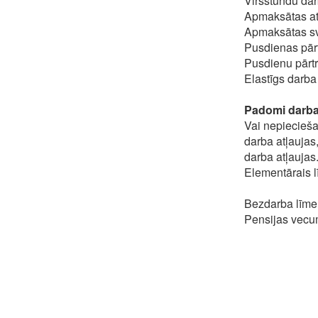
Virsstundu dar
Apmaksātas atv
Apmaksātas sv
Pusdienas pārt
Pusdienu pārt
Elastīgs darba 
Padomi darba
Vai nepiecieša
darba atļaujas,
darba atļaujas
Elementārais l
Bezdarba līmen
Pensijas vecu