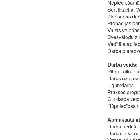
Nepieciešamā i
Sertifikācija:
Zināšanas darb
Probācijas per
Valsts valodas
Svešvalodu zi
Vadītāja aplie
Darba pieredze
Darba veids:
Pilna Laika da
Darbs uz puss
Līgumdarbs
Prakses prog
Citi darba veid
Rūpniecības no
Apmaksāts atv
Darba nedēļa: 
Darba laiks ne