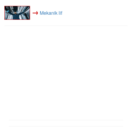
→
Mekanik lif