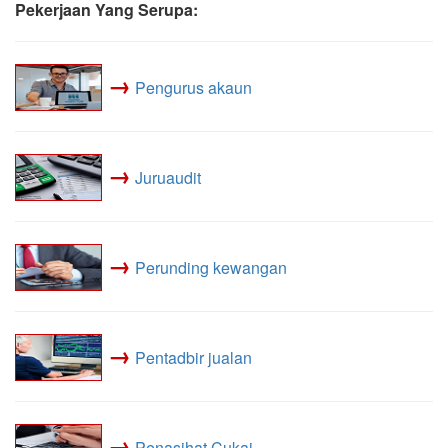
Pekerjaan Yang Serupa:
→
Pengurus akaun
→
Juruaudit
→
Perunding kewangan
→
Pentadbir jualan
→
Penasihat Cukai