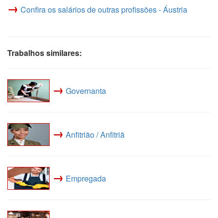
→
Confira os salários de outras profissões - Áustria
Trabalhos similares:
→
Governanta
→
Anfitrião / Anfitriã
→
Empregada