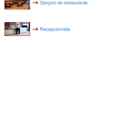
→
Garçom de restaurante
→
Recepcionista