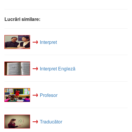
Lucrări similare:
→
Interpret
→
Interpret Engleză
→
Profesor
→
Traducător