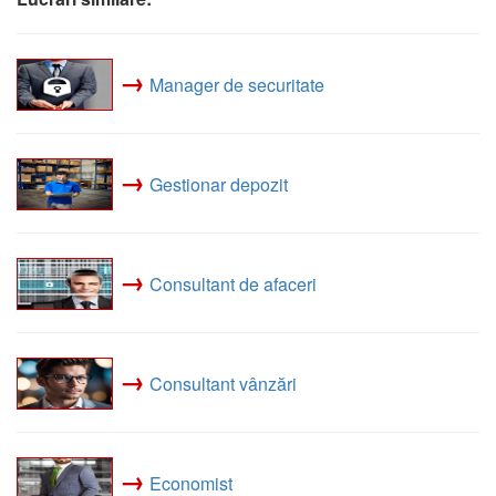
→
Manager de securitate
→
Gestionar depozit
→
Consultant de afaceri
→
Consultant vânzări
→
Economist