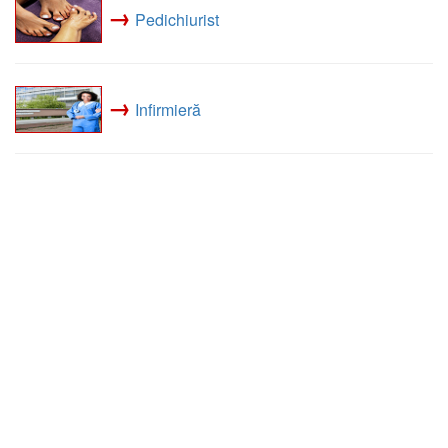
→
Pedichiurist
→
Infirmieră