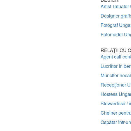
Artist Tatuator
Designer grafi
Fotograf Unga
Fotomodel Un
RELAŢII CU C
Agent call cen
Lucrător în be
Muncitor necali
Recepţioner U
Hostess Ungar
Stewardesă / î
Chelner pentru
Ospătar într-u