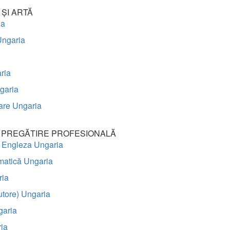
ȘI ARTĂ
ia
 Ungaria
ria
garia
are Ungaria
I PREGĂTIRE PROFESIONALĂ
a Engleza Ungaria
matică Ungaria
ria
utore) Ungaria
garia
ria