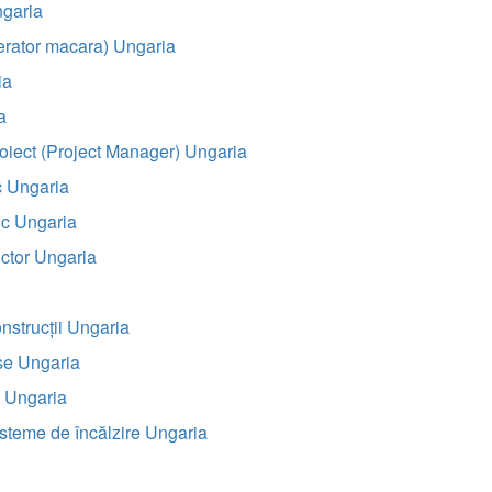
ngaria
erator macara) Ungaria
ia
a
oiect (Project Manager) Ungaria
c Ungaria
ic Ungaria
uctor Ungaria
strucții Ungaria
ase Ungaria
e Ungaria
sisteme de încălzire Ungaria