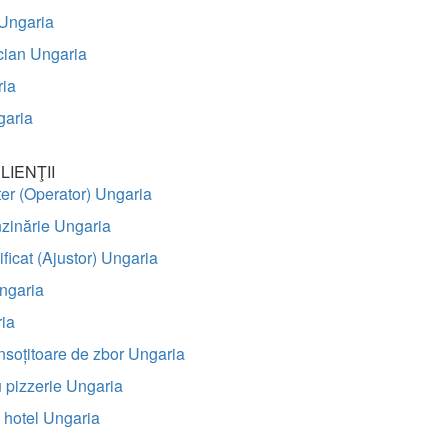
 Ungaria
cian Ungaria
ria
garia
LIENŢII
ter (Operator) Ungaria
nzinărie Ungaria
ficat (Ajustor) Ungaria
ngaria
ia
nsoțitoare de zbor Ungaria
 pizzerie Ungaria
n hotel Ungaria