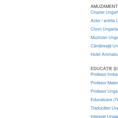
AMUZAMENT 
Crupier Ungar
Actor / actrita
Clovn Ungaria
Muzician Unga
Cântăreaţă Un
Hotel Animato
EDUCAŢIE Ș
Profesor limb
Profesor Mate
Profesor Unga
Educatoare (T
Traducător Un
Interpret Unga