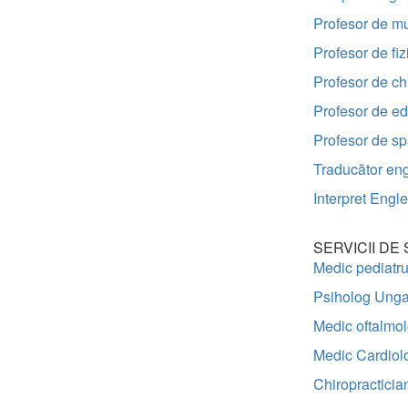
Profesor de m
Profesor de fi
Profesor de ch
Profesor de ed
Profesor de sp
Traducător en
Interpret Engl
SERVICII DE
Medic pediatr
Psiholog Unga
Medic oftalmo
Medic Cardiol
Chiropracticia