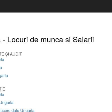
 - Locuri de munca si Salarii
TE ȘI AUDIT
ria
ia
aria
ŢIE
ria
 Ungaria
ducere date Ungaria