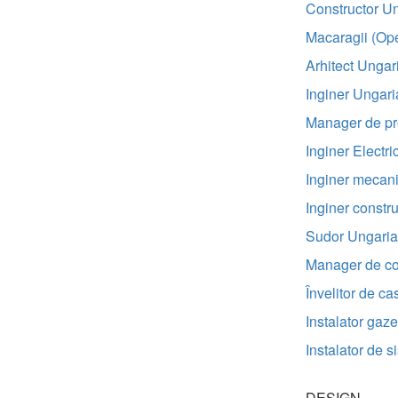
Constructor U
Macaragii (Op
Arhitect Ungar
Inginer Ungari
Manager de pr
Inginer Electri
Inginer mecan
Inginer constr
Sudor Ungaria
Manager de con
Învelitor de c
Instalator gaz
Instalator de 
DESIGN