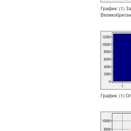
График: (1) З
Великобрита
График: (1) O