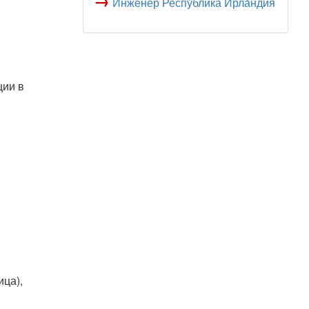
→
Инженер Респу́блика Ирла́ндия
ции в
ца),