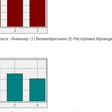
ата - Инженер: (1) Великобритания (2) Респу́блика Ирла́нди