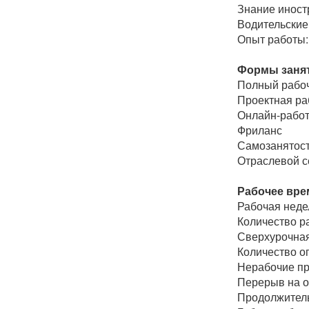
Знание иност
Водительские
Опыт работы:
Формы занят
Полный рабоч
Проектная ра
Онлайн-рабо
Фриланс
Самозанятос
Отраслевой се
Рабочее вре
Рабочая неде
Количество ра
Сверхурочная
Количество о
Нерабочие пр
Перерыв на о
Продолжитель