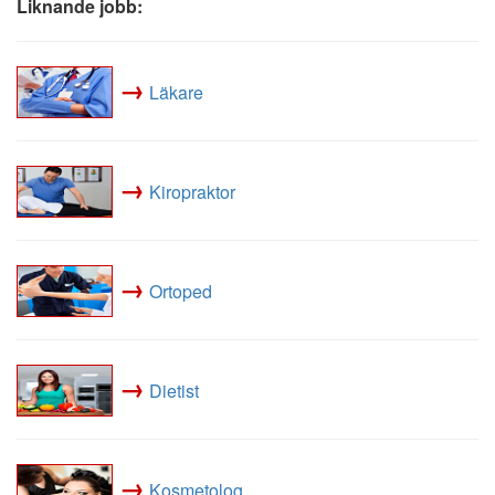
Liknande jobb:
→
Läkare
→
Kiropraktor
→
Ortoped
→
Dietist
→
Kosmetolog