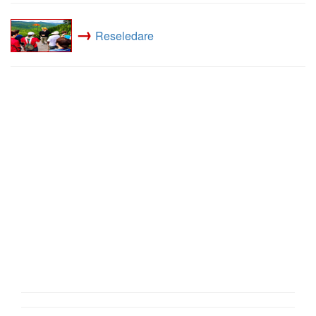
→
Reseledare