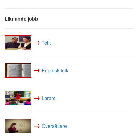
Liknande jobb:
→
Tolk
→
Engelsk tolk
→
Lärare
→
Översättare