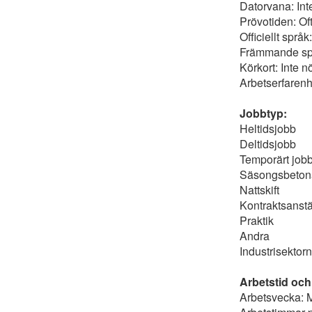
Datorvana: Int
Prövotiden: Of
Officiellt språk
Främmande spr
Körkort: Inte 
Arbetserfarenh
Jobbtyp:
Heltidsjobb
Deltidsjobb
Temporärt job
Säsongsbetona
Nattskift
Kontraktsanstä
Praktik
Andra
Industrisektorn
Arbetstid och
Arbetsvecka: 