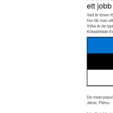
ett jobb
Vad är lönen f
Hur får man et
Vilka är de typ
Köksbiträde Est
De mest populär
Järve, Pärnu