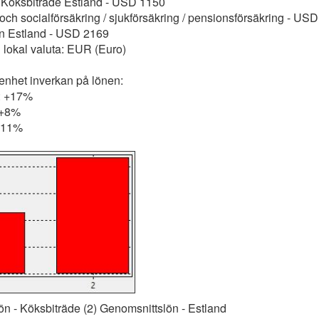
: Köksbiträde Estland - USD 1150
 och socialförsäkring / sjukförsäkring / pensionsförsäkring - US
n Estland - USD 2169
i lokal valuta: EUR (Euro)
renhet inverkan på lönen:
r: +17%
 +8%
 -11%
ön - Köksbiträde (2) Genomsnittslön - Estland