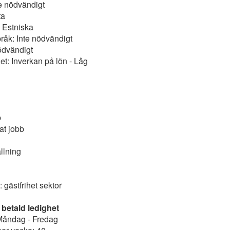
e nödvändigt
ta
: Estniska
åk: Inte nödvändigt
nödvändigt
et: Inverkan på lön - Låg
b
t jobb
llning
: gästfrihet sektor
 betald ledighet
Måndag - Fredag