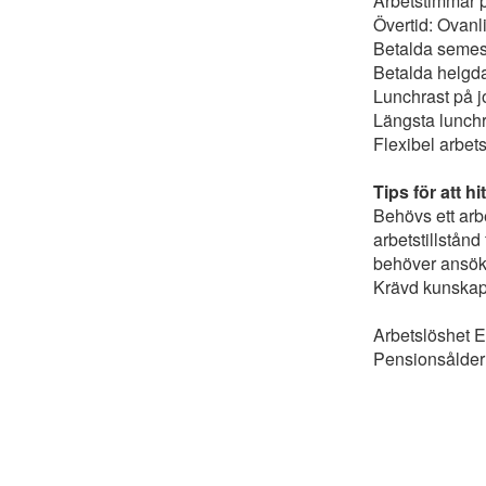
Arbetstimmar p
Övertid: Ovanli
Betalda semest
Betalda helgd
Lunchrast på j
Längsta lunchr
Flexibel arbets
Tips för att h
Behövs ett arb
arbetstillstån
behöver ansöka
Krävd kunskaps
Arbetslöshet E
Pensionsålder 