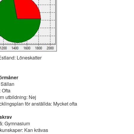
Estland: Löneskatter
förmåner
 Sällan
 Ofta
rn utbildning: Nej
klingsplan för anställda: Mycket ofta
skrav
vå: Gymnasium
v kunskaper: Kan krävas