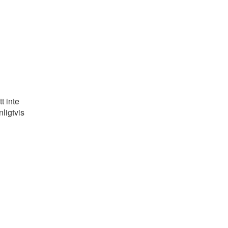
t inte
ligtvis