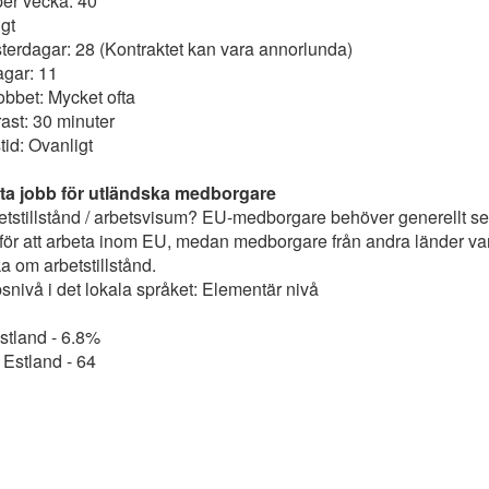
er vecka: 40
gt
erdagar: 28 (Kontraktet kan vara annorlunda)
agar: 11
obbet: Mycket ofta
ast: 30 minuter
tid: Ovanligt
itta jobb för utländska medborgare
etstillstånd / arbetsvisum? EU-medborgare behöver generellt set
d för att arbeta inom EU, medan medborgare från andra länder van
 om arbetstillstånd.
nivå i det lokala språket: Elementär nivå
stland - 6.8%
Estland - 64