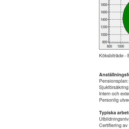
Köksbiträde - 
Anställnings
Pensionsplan:
Sjukförsäkring:
Intern och exte
Personlig utvec
Typiska arbet
Utbildningsni
Certifiering a