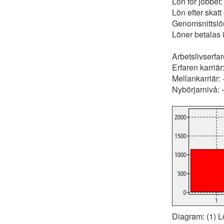
Lön för jobbet
Lön efter skatt
Genomsnittslö
Löner betalas 
Arbetslivserfa
Erfaren karriä
Mellankarriär:
Nybörjarnivå:
Diagram: (1) L