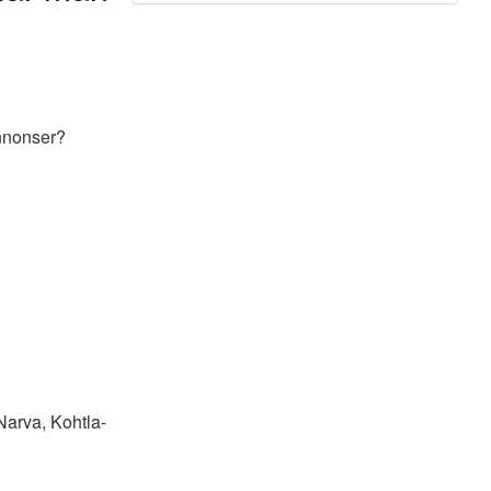
annonser?
 Narva, Kohtla-