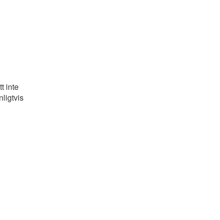
t inte
ligtvis