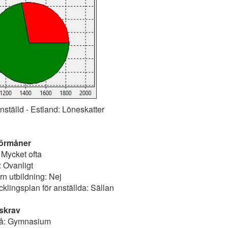
ställd - Estland: Löneskatter
förmåner
Mycket ofta
: Ovanligt
rn utbildning: Nej
cklingsplan för anställda: Sällan
skrav
vå: Gymnasium