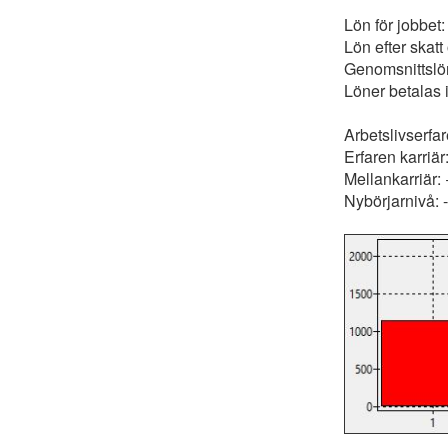
Lön för jobbet
Lön efter skatt
Genomsnittslö
Löner betalas 
Arbetslivserfa
Erfaren karriä
Mellankarriär:
Nybörjarnivå: