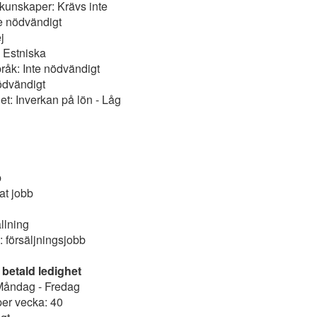
 kunskaper: Krävs inte
e nödvändigt
j
: Estniska
åk: Inte nödvändigt
nödvändigt
et: Inverkan på lön - Låg
b
t jobb
llning
: försäljningsjobb
 betald ledighet
Måndag - Fredag
er vecka: 40