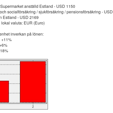
: Supermarket anställd Estland - USD 1150
 och socialförsäkring / sjukförsäkring / pensionsförsäkring - US
n Estland - USD 2169
i lokal valuta: EUR (Euro)
renhet inverkan på lönen:
r: +11%
 +6%
 -18%