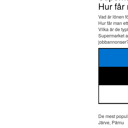
Hur får
Vad är lönen f
Hur får man et
Vilka är de typ
Supermarket ans
jobbannonser
De mest populär
Järve, Pärnu