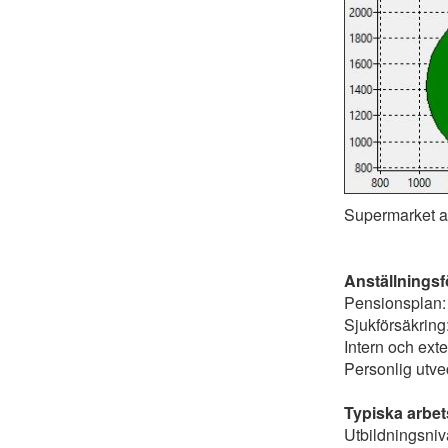
Supermarket an
Anställnings
Pensionsplan: 
Sjukförsäkring
Intern och exte
Personlig utve
Typiska arbet
Utbildningsni