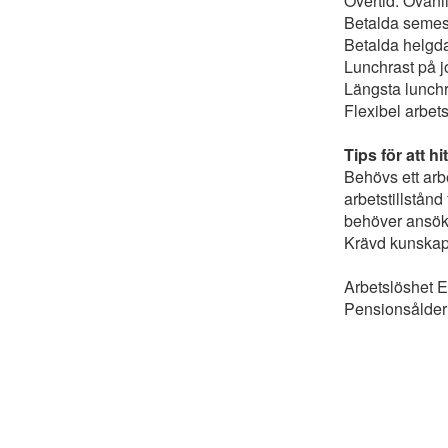
Övertid: Ovanli
Betalda semest
Betalda helgd
Lunchrast på j
Längsta lunchr
Flexibel arbets
Tips för att h
Behövs ett arb
arbetstillstån
behöver ansöka
Krävd kunskaps
Arbetslöshet E
Pensionsålder 