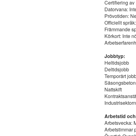
Certifiering av
Datorvana: Int
Prövotiden: Ne
Officiellt språk
Främmande spr
Körkort: Inte 
Arbetserfarenh
Jobbtyp:
Heltidsjobb
Deltidsjobb
Temporärt job
Säsongsbetona
Nattskift
Kontraktsanstä
Industrisektorn
Arbetstid och
Arbetsvecka: 
Arbetstimmar p