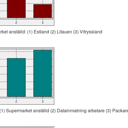
et anställd: (1) Estland (2) Litauen (3) Vitryssland
 (1) Supermarket anställd (2) Datainmatning arbetare (3) Packar