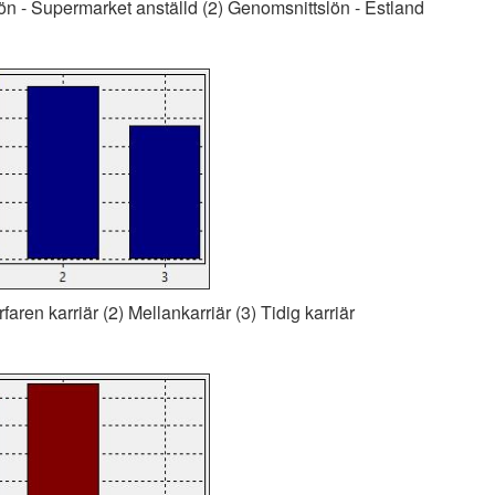
ön - Supermarket anställd (2) Genomsnittslön - Estland
faren karriär (2) Mellankarriär (3) Tidig karriär