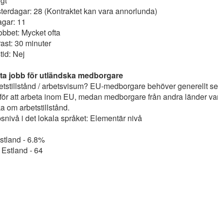
gt
erdagar: 28 (Kontraktet kan vara annorlunda)
agar: 11
obbet: Mycket ofta
ast: 30 minuter
tid: Nej
itta jobb för utländska medborgare
etstillstånd / arbetsvisum? EU-medborgare behöver generellt set
d för att arbeta inom EU, medan medborgare från andra länder van
 om arbetstillstånd.
nivå i det lokala språket: Elementär nivå
stland - 6.8%
Estland - 64