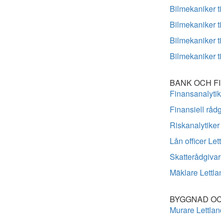
Bilmekaniker t
Bilmekaniker ti
Bilmekaniker ti
Bilmekaniker t
BANK OCH F
Finansanalytik
Finansiell rådg
Riskanalytiker
Lån officer Let
Skatterådgivar
Mäklare Lettla
BYGGNAD O
Murare Lettlan