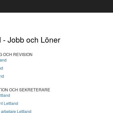
d - Jobb och Löner
G OCH REVISION
land
nd
nd
TION OCH SEKRETERARE
ttland
nt Lettland
arbetare Lettland