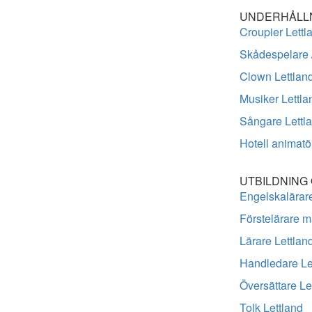
UNDERHÅLLN
Croupier Lettl
Skådespelare 
Clown Lettlan
Musiker Lettla
Sångare Lettl
Hotell animatö
UTBILDNING
Engelskalärare
Förstelärare m
Lärare Lettlan
Handledare Le
Översättare Le
Tolk Lettland