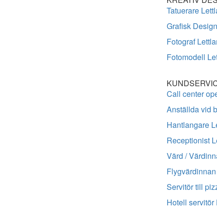
Tatuerare Lett
Grafisk Design
Fotograf Lettl
Fotomodell Let
KUNDSERVIC
Call center ope
Anställda vid 
Hantlangare Le
Receptionist L
Värd / Värdinn
Flygvärdinnan 
Servitör till pi
Hotell servitör