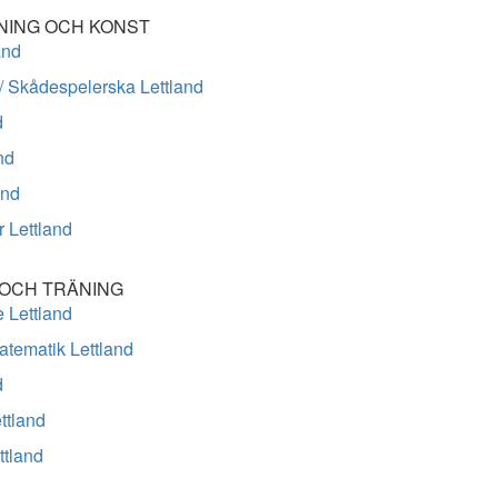
ING OCH KONST
and
/ Skådespelerska Lettland
d
nd
and
r Lettland
 OCH TRÄNING
 Lettland
atematik Lettland
d
ttland
ttland