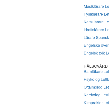
Musiklärare Le
Fysiklärare Le
Kemi lärare Le
Idrottslärare L
Lärare Spansk
Engelska övers
Engelsk tolk L
HÄLSOVÅRD
Barnläkare Let
Psykolog Lett
Oftalmolog Let
Kardiolog Lett
Kiropraktor Let