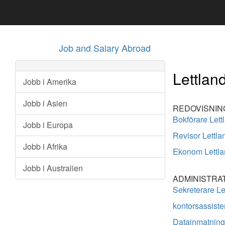
Job and Salary Abroad
Lettlan
Jobb i Amerika
Jobb i Asien
REDOVISNIN
Bokförare Lett
Jobb i Europa
Revisor Lettla
Jobb i Afrika
Ekonom Lettla
Jobb i Australien
ADMINISTRA
Sekreterare Le
kontorsassiste
Datainmatning 