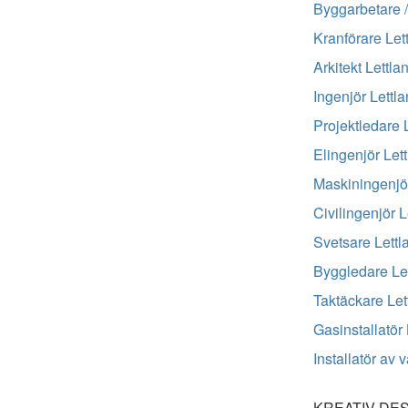
Byggarbetare /
Kranförare Let
Arkitekt Lettla
Ingenjör Lettl
Projektledare 
Elingenjör Let
Maskiningenjör
Civilingenjör L
Svetsare Lettl
Byggledare Le
Taktäckare Let
Gasinstallatör 
Installatör av
KREATIV DE