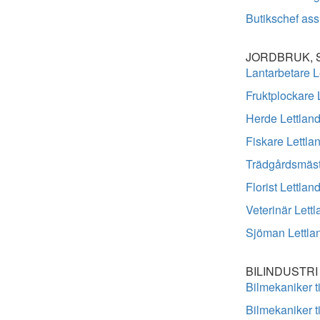
Butikschef assi
JORDBRUK, 
Lantarbetare L
Fruktplockare 
Herde Lettlan
Fiskare Lettla
Trädgårdsmäst
Florist Lettlan
Veterinär Lettl
Sjöman Lettla
BILINDUSTRI
Bilmekaniker ti
Bilmekaniker ti