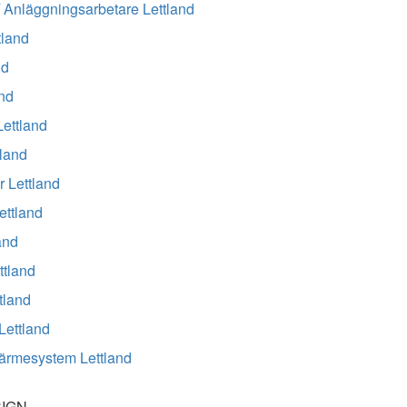
 Anläggningsarbetare Lettland
tland
nd
and
Lettland
tland
 Lettland
ettland
and
ttland
tland
Lettland
 värmesystem Lettland
SIGN