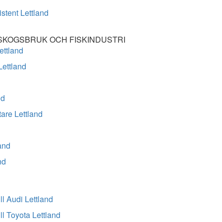
stent Lettland
SKOGSBRUK OCH FISKINDUSTRI
ettland
Lettland
d
nd
are Lettland
d
and
nd
ll Audi Lettland
ll Toyota Lettland