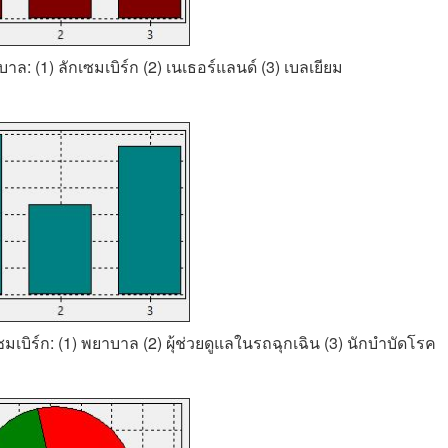
บาล: (1) ลักเซมเบิร์ก (2) เนเธอร์แลนด์ (3) เบลเยียม
เซมเบิร์ก: (1) พยาบาล (2) ผุ้ช่วยดูแลในรถฉุกเฉิน (3) นักบำบัดโรค