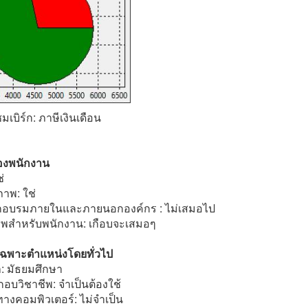
มเบิร์ก: ภาษีเงินเดือน
องพนักงาน
่
าพ: ใช่
ึกอบรมภายในและภายนอกองค์กร : ไม่เสมอไป
พสำหรับพนักงาน: เกือบจะเสมอๆ
พาะตำแหน่งโดยทั่วไป
: มัธยมศึกษา
บวิชาชีพ: จำเป็นต้องใช้
งคอมพิวเตอร์: ไม่จำเป็น