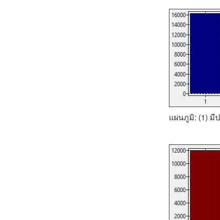
แผนภูมิ: (1) ม