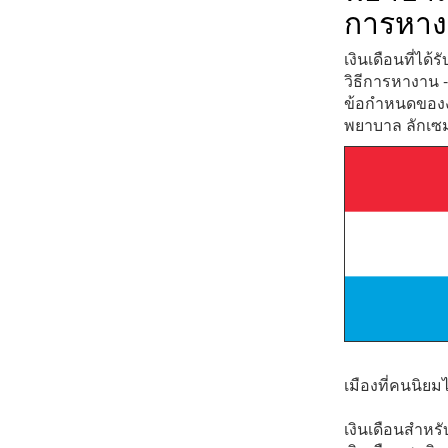
การหา
เงินเดือนที่ได้
วิธีการหางาน -
ข้อกำหนดของง
พยาบาล ลักเซม
เมืองที่คนนิยม
เงินเดือนสำหร