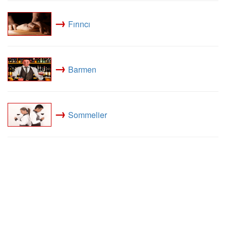
→
Fırıncı
→
Barmen
→
Sommelier