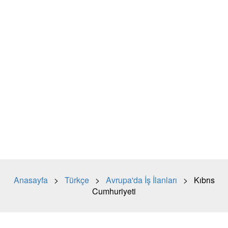
Anasayfa
>
Türkçe
>
Avrupa'da İş İlanları
> Kıbrıs
Cumhuriyeti