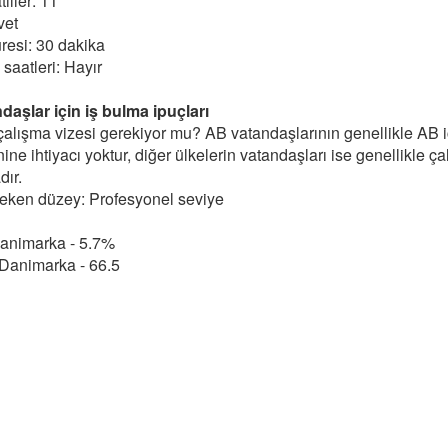
tiller: 11
vet
resi: 30 dakika
saatleri: Hayır
aşlar için iş bulma ipuçları
 çalışma vizesi gerekiyor mu? AB vatandaşlarının genellikle AB 
nine ihtiyacı yoktur, diğer ülkelerin vatandaşları ise genellikle ça
ır.
reken düzey: Profesyonel seviye
 Danimarka - 5.7%
 Danimarka - 66.5