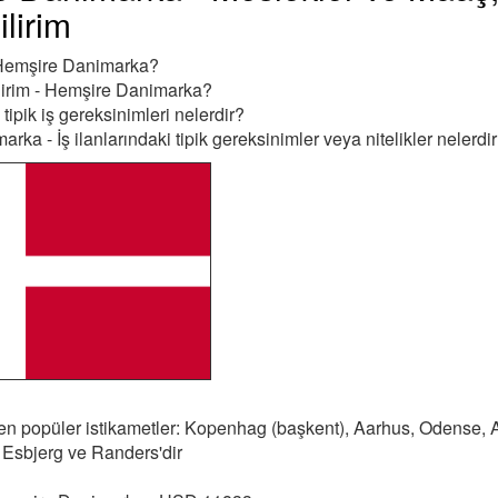
ilirim
 Hemşire Danimarka?
ilirim - Hemşire Danimarka?
tipik iş gereksinimleri nelerdir?
ka - İş ilanlarındaki tipik gereksinimler veya nitelikler nelerdi
 en popüler istikametler: Kopenhag (başkent), Aarhus, Odense, 
 Esbjerg ve Randers'dir