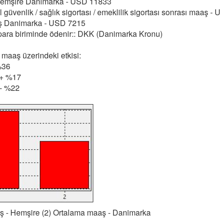
 Hemşire Danimarka - USD 11833
 güvenlik / sağlık sigortası / emeklilik sigortası sonrası maaş 
ş Danimarka - USD 7215
 para biriminde ödenir:: DKK (Danimarka Kronu)
 maaş üzerindeki etkisi:
%36
: + %17
 - %22
aş - Hemşire (2) Ortalama maaş - Danimarka