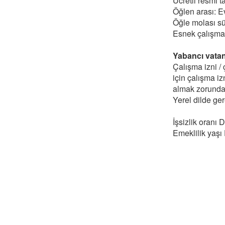
Ücretli resmi ta
Öğlen arası: E
Öğle molası sü
Esnek çalışma 
Yabancı vatand
Çalışma izni /
için çalışma iz
almak zorundad
Yerel dilde ge
İşsizlik oranı
Emeklilik yaşı