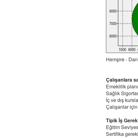
Hemşire - Dani
Çalışanlara s
Emeklilik planı
Sağlık Sigortas
İç ve dış kursl
Çalışanlar için
Tipik İş Gerek
Eğitim Seviyes
Sertifika gerekl