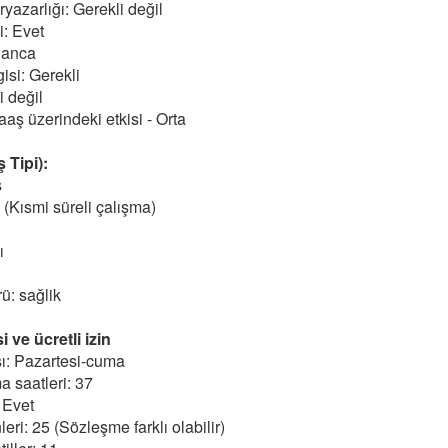
yazarlığı: Gerekli değil
: Evet
Danca
gisi: Gerekli
i değil
aş üzerindeki etkisi - Orta
 Tipi):
ş
 (Kısmi süreli çalışma)
ı
ü: sağlik
 ve ücretli izin
ı: Pazartesi-cuma
a saatleri: 37
 Evet
nleri: 25 (Sözleşme farklı olabilir)