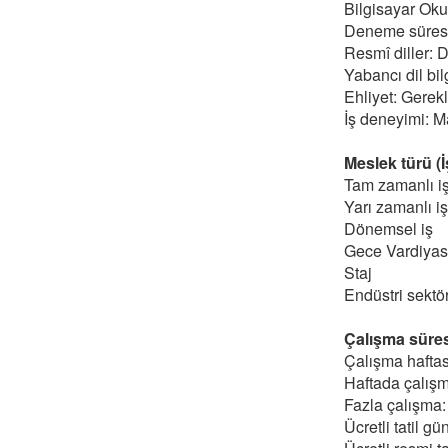
Bilgisayar Okur
Deneme süresi
Resmî diller: 
Yabancı dil bil
Ehliyet: Gerekl
İş deneyimi: Ma
Meslek türü (İş
Tam zamanlı i
Yarı zamanlı iş
Dönemsel iş
Gece Vardiyas
Staj
Endüstri sektör
Çalışma süresi
Çalışma haftas
Haftada çalışm
Fazla çalışma:
Ücretli tatil gü