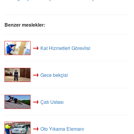
Benzer meslekler:
→
Kat Hizmetleri Görevlisi
→
Gece bekçisi
→
Çatı Ustası
→
Oto Yıkama Elemanı