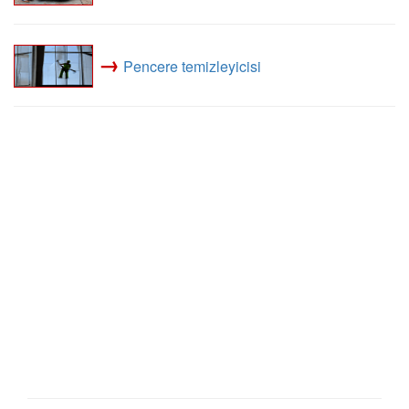
→
Pencere temizleyicisi