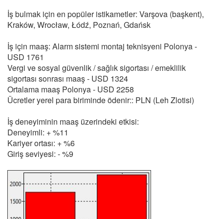
İş bulmak için en popüler istikametler: Varşova (başkent),
Kraków, Wrocław, Łódź, Poznań, Gdańsk
İş için maaş: Alarm sistemi montaj teknisyeni Polonya -
USD 1761
Vergi ve sosyal güvenlik / sağlık sigortası / emeklilik
sigortası sonrası maaş - USD 1324
Ortalama maaş Polonya - USD 2258
Ücretler yerel para biriminde ödenir:: PLN (Leh Zlotisi)
İş deneyiminin maaş üzerindeki etkisi:
Deneyimli: + %11
Kariyer ortası: + %6
Giriş seviyesi: - %9