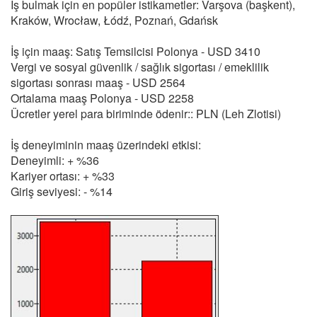
İş bulmak için en popüler istikametler: Varşova (başkent),
Kraków, Wrocław, Łódź, Poznań, Gdańsk
İş için maaş: Satış Temsilcisi Polonya - USD 3410
Vergi ve sosyal güvenlik / sağlık sigortası / emeklilik
sigortası sonrası maaş - USD 2564
Ortalama maaş Polonya - USD 2258
Ücretler yerel para biriminde ödenir:: PLN (Leh Zlotisi)
İş deneyiminin maaş üzerindeki etkisi:
Deneyimli: + %36
Kariyer ortası: + %33
Giriş seviyesi: - %14