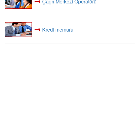
→
Çağrı Merkezi Operatörü
→
Kredi memuru