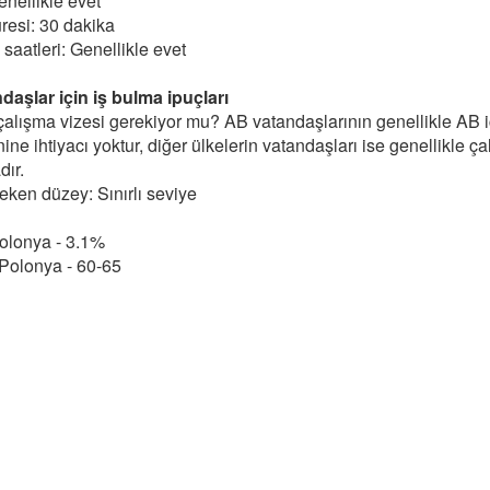
enellikle evet
resi: 30 dakika
saatleri: Genellikle evet
aşlar için iş bulma ipuçları
 çalışma vizesi gerekiyor mu? AB vatandaşlarının genellikle AB 
nine ihtiyacı yoktur, diğer ülkelerin vatandaşları ise genellikle ça
ır.
eken düzey: Sınırlı seviye
Polonya - 3.1%
 Polonya - 60-65