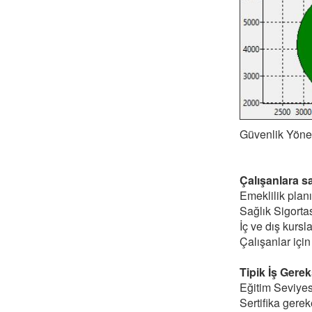
Güvenlik Yöneti
Çalışanlara s
Emeklilik planı
Sağlık Sigortas
İç ve dış kursl
Çalışanlar için
Tipik İş Gerek
Eğitim Seviyes
Sertifika gereke