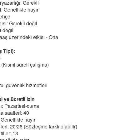
yazarlığı: Gerekli
 Genellikle hayır
Lehçe
gisi: Gerekli değil
i değil
aş üzerindeki etkisi - Orta
 Tipi):
ş
 (Kısmi süreli çalışma)
ü: güvenlik hizmetleri
 ve ücretli izin
ı: Pazartesi-cuma
a saatleri: 40
 Genellikle hayır
nleri: 20/26 (Sözleşme farklı olabilir)
tiller: 13