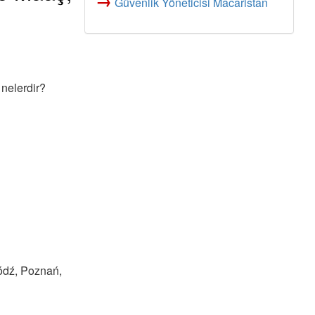
→
Güvenlik Yöneticisi Macaristan
 nelerdir?
Łódź, Poznań,