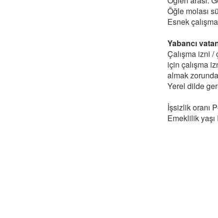
Öğlen arası: G
Öğle molası sü
Esnek çalışma 
Yabancı vatand
Çalışma izni /
için çalışma iz
almak zorundad
Yerel dilde ger
İşsizlik oranı 
Emeklilik yaşı