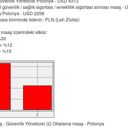
Güvenlik Yöneticisi Polonya - USD 4313
 güvenlik / sağlık sigortası / emeklilik sigortası sonrası maaş 
ş Polonya - USD 2258
para biriminde ödenir:: PLN (Leh Zlotisi)
 maaş üzerindeki etkisi:
%30
: + %12
 - %15
aş - Güvenlik Yöneticisi (2) Ortalama maaş - Polonya