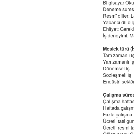
Bilgisayar Okur
Deneme süresi:
Resmî diller: 
Yabancı dil bil
Ehliyet: Gerekl
İş deneyimi: Ma
Meslek türü (İş
Tam zamanlı i
Yarı zamanlı iş
Dönemsel iş
Sözleşmeli iş
Endüstri sektör
Çalışma süresi
Çalışma haftas
Haftada çalışm
Fazla çalışma:
Ücretli tatil gü
Ücretli resmi ta