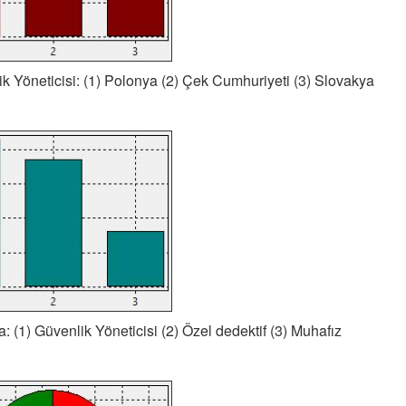
k Yöneticisi: (1) Polonya (2) Çek Cumhuriyeti (3) Slovakya
: (1) Güvenlik Yöneticisi (2) Özel dedektif (3) Muhafız