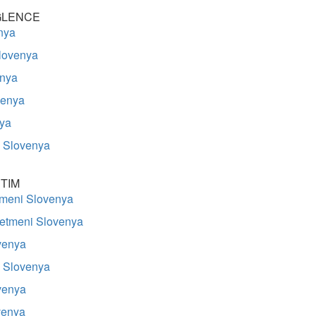
ĞLENCE
nya
Slovenya
enya
venya
nya
ü Slovenya
TIM
tmeni Slovenya
etmeni Slovenya
venya
 Slovenya
venya
venya