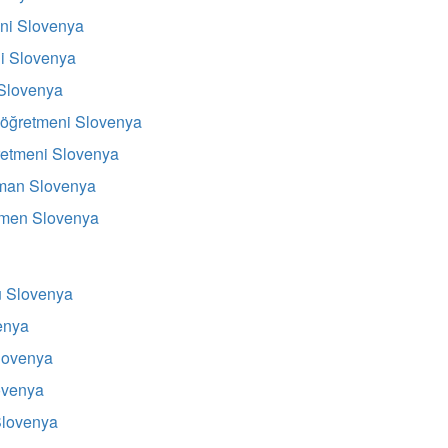
ni Slovenya
ni Slovenya
Slovenya
 öğretmeni Slovenya
retmeni Slovenya
üman Slovenya
irmen Slovenya
u Slovenya
enya
lovenya
ovenya
Slovenya