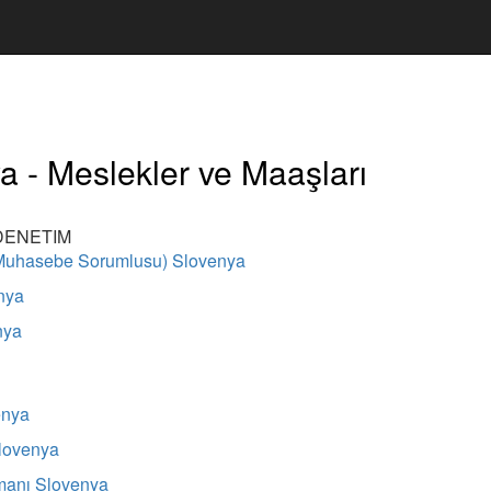
a - Meslekler ve Maaşları
DENETIM
Muhasebe Sorumlusu) Slovenya
nya
nya
enya
Slovenya
emanı Slovenya