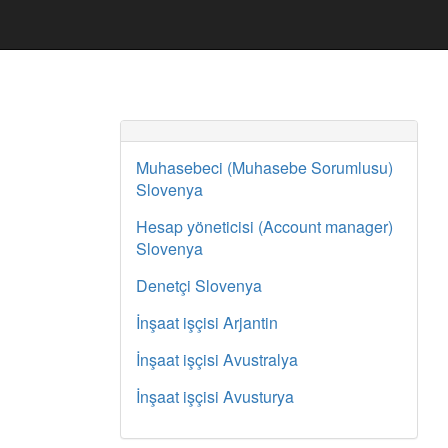
Muhasebeci (Muhasebe Sorumlusu)
Slovenya
Hesap yöneticisi (Account manager)
Slovenya
Denetçi Slovenya
İnşaat işçisi Arjantin
İnşaat işçisi Avustralya
İnşaat işçisi Avusturya