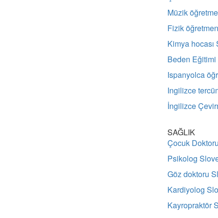
Müzik öğretme
Fizik öğretme
Kimya hocası 
Beden Eğitimi
Ispanyolca öğ
Ingilizce terc
İngilizce Çev
SAĞLIK
Çocuk Doktor
Psikolog Slov
Göz doktoru S
Kardiyolog Sl
Kayropraktör 