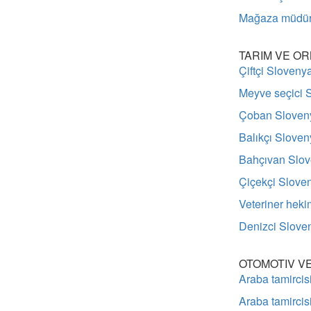
Mağaza müdür 
TARIM VE OR
Çiftçi Sloveny
Meyve seçici 
Çoban Sloven
Balıkçı Sloven
Bahçıvan Slo
Çiçekçi Slove
Veteriner hek
Denizci Slove
OTOMOTIV V
Araba tamircis
Araba tamircis