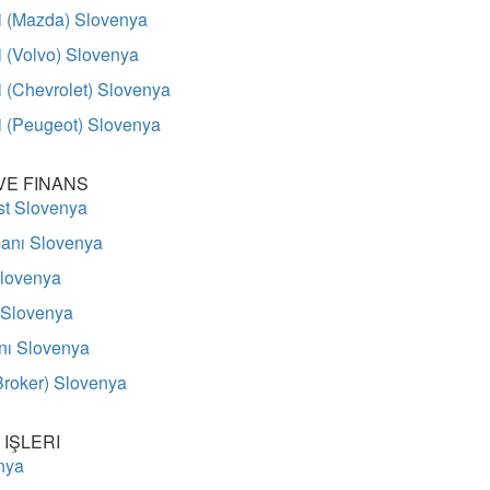
si (Mazda) Slovenya
i (Volvo) Slovenya
i (Chevrolet) Slovenya
i (Peugeot) Slovenya
VE FINANS
st Slovenya
anı Slovenya
Slovenya
 Slovenya
nı Slovenya
roker) Slovenya
 IŞLERI
nya