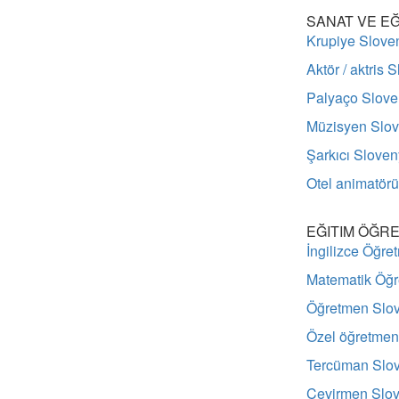
SANAT VE E
Krupiye Slove
Aktör / aktris 
Palyaço Slov
Müzisyen Slo
Şarkıcı Slove
Otel animatör
EĞITIM ÖĞRE
İngilizce Öğre
Matematik Öğr
Öğretmen Slo
Özel öğretmen
Tercüman Slo
Çevirmen Slo