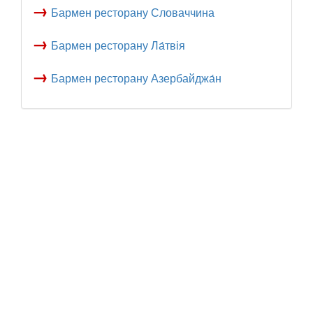
→
Бармен ресторану Словаччина
→
Бармен ресторану Ла́твія
→
Бармен ресторану Азербайджа́н