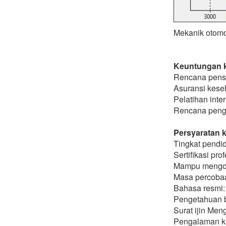
Mekanik otomot
Keuntungan 
Rencana pensi
Asuransi kese
Pelatihan inte
Rencana penge
Persyaratan k
Tingkat pendid
Sertifikasi pr
Mampu mengop
Masa percobaa
Bahasa resmi
Pengetahuan b
Surat ijin Men
Pengalaman ker