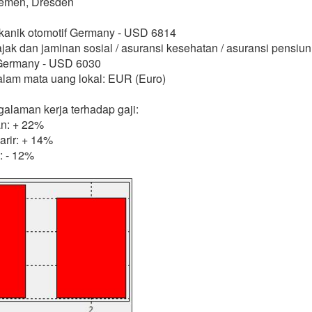
remen, Dresden
ekanik otomotif Germany - USD 6814
ajak dan jaminan sosial / asuransi kesehatan / asuransi pensiu
a Germany - USD 6030
alam mata uang lokal: EUR (Euro)
alaman kerja terhadap gaji:
n: + 22%
arir: + 14%
: - 12%