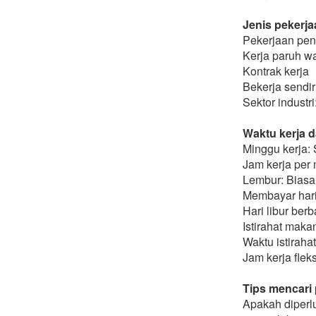
Jenis pekerja
Pekerjaan pen
Kerja paruh w
Kontrak kerja
Bekerja sendir
Sektor industri:
Waktu kerja d
Minggu kerja: 
Jam kerja per 
Lembur: Biasa
Membayar hari 
Hari libur berb
Istirahat maka
Waktu istiraha
Jam kerja flek
Tips mencari
Apakah diperlu