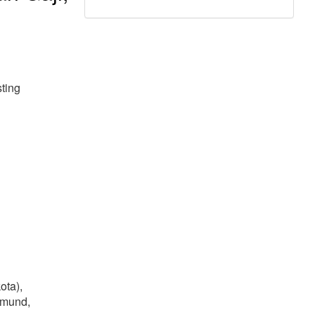
ting
ota),
tmund,