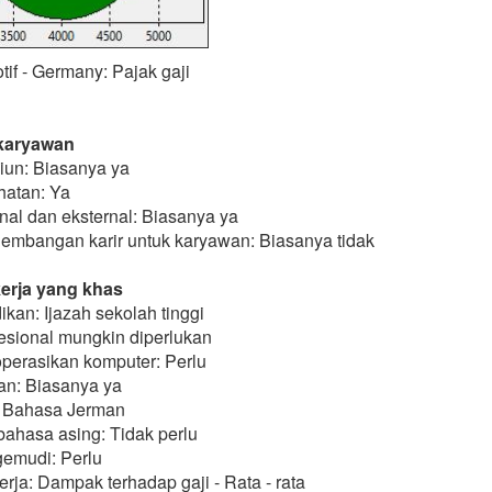
if - Germany: Pajak gaji
karyawan
un: Biasanya ya
hatan: Ya
rnal dan eksternal: Biasanya ya
mbangan karir untuk karyawan: Biasanya tidak
erja yang khas
ikan: Ijazah sekolah tinggi
ofesional mungkin diperlukan
erasikan komputer: Perlu
n: Biasanya ya
: Bahasa Jerman
ahasa asing: Tidak perlu
gemudi: Perlu
ja: Dampak terhadap gaji - Rata - rata