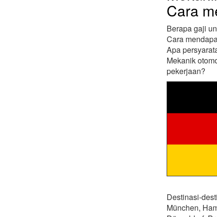
Cara m
Berapa gaji u
Cara mendapat
Apa persyarata
Mekanik otomot
pekerjaan?
Destinasi-dest
München, Hambu