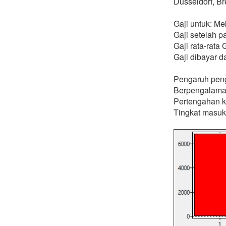
Düsseldorf, B
Gaji untuk: M
Gaji setelah p
Gaji rata-rat
Gaji dibayar d
Pengaruh peng
Berpengalama
Pertengahan k
Tingkat masuk