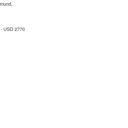
tmund,
n - USD 2770