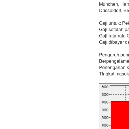
München, Hambu
Düsseldorf, B
Gaji untuk: P
Gaji setelah p
Gaji rata-rat
Gaji dibayar d
Pengaruh peng
Berpengalama
Pertengahan ka
Tingkat masuk