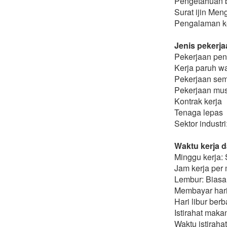
Pengetahuan b
Surat ijin Men
Pengalaman ker
Jenis pekerja
Pekerjaan pen
Kerja paruh w
Pekerjaan sem
Pekerjaan mu
Kontrak kerja
Tenaga lepas
Sektor industr
Waktu kerja d
Minggu kerja: 
Jam kerja per 
Lembur: Biasa
Membayar hari 
Hari libur berb
Istirahat maka
Waktu istiraha