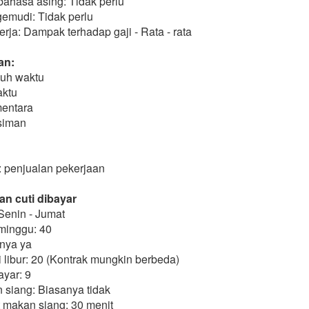
ahasa asing: Tidak perlu
gemudi: Tidak perlu
ja: Dampak terhadap gaji - Rata - rata
an:
uh waktu
aktu
entara
siman
i: penjualan pekerjaan
an cuti dibayar
Senin - Jumat
minggu: 40
nya ya
libur: 20 (Kontrak mungkin berbeda)
ayar: 9
n siang: Biasanya tidak
t makan siang: 30 menit