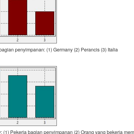
 bagian penyimpanan: (1) Germany (2) Perancis (3) Italia
y: (1) Pekerja bagian penyimpanan (2) Orang yang bekerja me