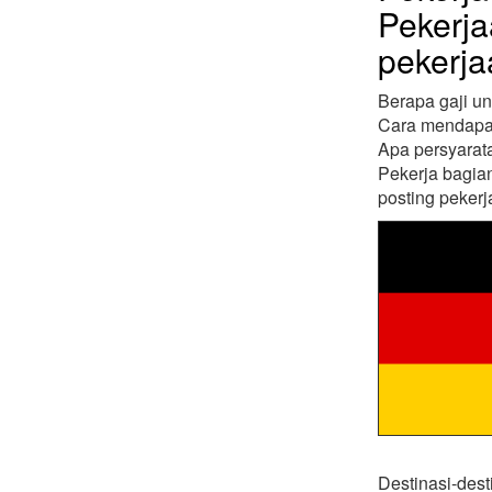
Pekerja
pekerja
Berapa gaji u
Cara mendapat
Apa persyarata
Pekerja bagia
posting peker
Destinasi-dest