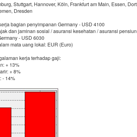
rg, Stuttgart, Hannover, Köln, Frankfurt am Main, Essen, Dor
remen, Dresden
ekerja bagian penyimpanan Germany - USD 4100
ajak dan jaminan sosial / asuransi kesehatan / asuransi pensiu
a Germany - USD 6030
alam mata uang lokal: EUR (Euro)
alaman kerja terhadap gaji:
n: + 13%
rir: + 8%
: - 14%