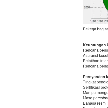
Pekerja bagia
Keuntungan 
Rencana pensi
Asuransi kese
Pelatihan inte
Rencana penge
Persyaratan k
Tingkat pendid
Sertifikasi pro
Mampu mengope
Masa percobaa
Bahasa resmi