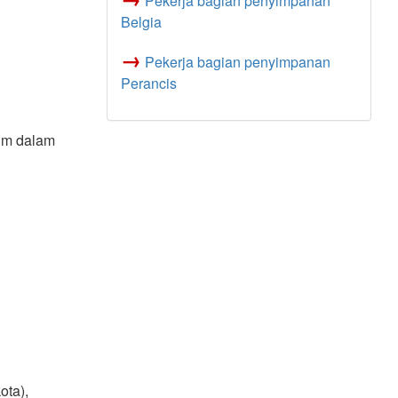
Pekerja bagian penyimpanan
Belgia
→
Pekerja bagian penyimpanan
Perancis
mum dalam
ota),