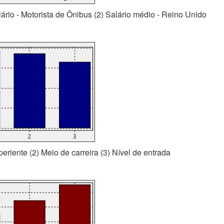
alário - Motorista de Ônibus (2) Salário médio - Reino Unido
periente (2) Meio de carreira (3) Nível de entrada