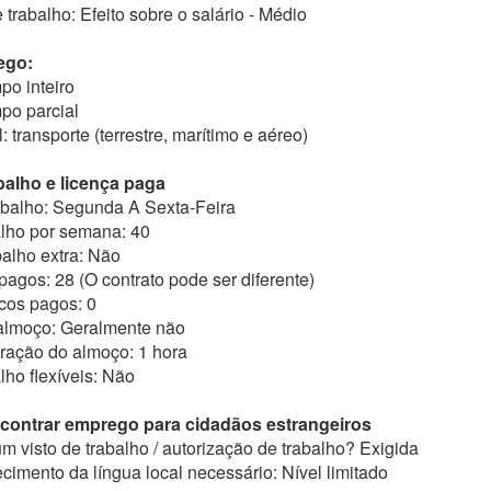
 trabalho: Efeito sobre o salário - Médio
ego:
po inteiro
po parcial
l: transporte (terrestre, marítimo e aéreo)
alho e licença paga
balho: Segunda A Sexta-Feira
alho por semana: 40
balho extra: Não
 pagos: 28 (O contrato pode ser diferente)
cos pagos: 0
almoço: Geralmente não
ração do almoço: 1 hora
lho flexíveis: Não
ncontrar emprego para cidadãos estrangeiros
m visto de trabalho / autorização de trabalho? Exigida
cimento da língua local necessário: Nível limitado