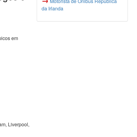
→
Motorista de Ônibus República
da Irlanda
ípicos em
m, Liverpool,