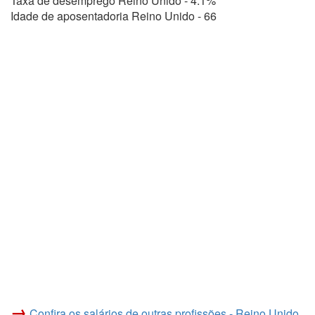
Taxa de desemprego Reino Unido - 4.1%
Idade de aposentadoria Reino Unido - 66
→
Confira os salários de outras profissões - Reino Unido