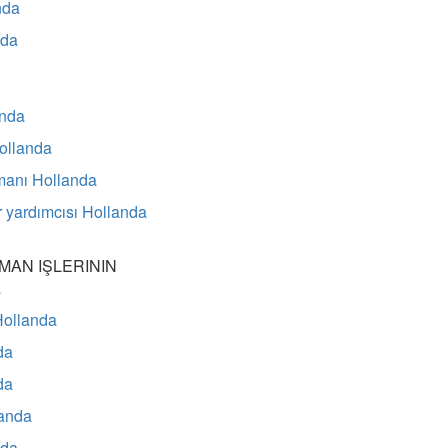
nda
nda
anda
Hollanda
emanı Hollanda
yardımcısı Hollanda
MAN IŞLERININ
a
Hollanda
da
da
anda
nda