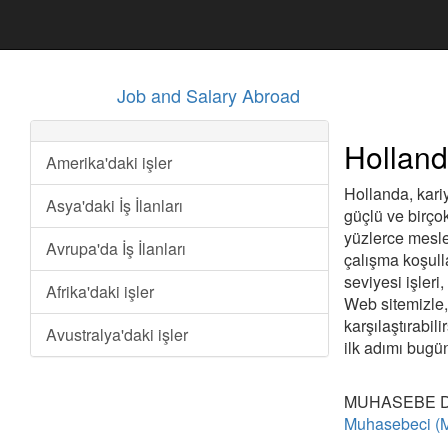
Job and Salary Abroad
Holland
Amerika'daki işler
Hollanda, kariy
Asya'daki İş İlanları
güçlü ve birço
yüzlerce mesleğ
Avrupa'da İş İlanları
çalışma koşulla
seviyesi işleri,
Afrika'daki işler
Web sitemizle,
karşılaştırabil
Avustralya'daki işler
ilk adımı bugün
MUHASEBE 
Muhasebeci (