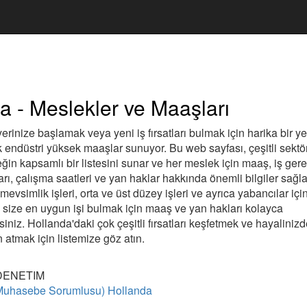
a - Meslekler ve Maaşları
erinize başlamak veya yeni iş fırsatları bulmak için harika bir yer
k endüstri yüksek maaşlar sunuyor. Bu web sayfası, çeşitli sektö
in kapsamlı bir listesini sunar ve her meslek için maaş, iş gere
rı, çalışma saatleri ve yan haklar hakkında önemli bilgiler sağlar.
 mevsimlik işleri, orta ve üst düzey işleri ve ayrıca yabancılar için i
 size en uygun işi bulmak için maaş ve yan hakları kolayca
irsiniz. Hollanda'daki çok çeşitli fırsatları keşfetmek ve hayaliniz
 atmak için listemize göz atın.
DENETIM
Muhasebe Sorumlusu) Hollanda