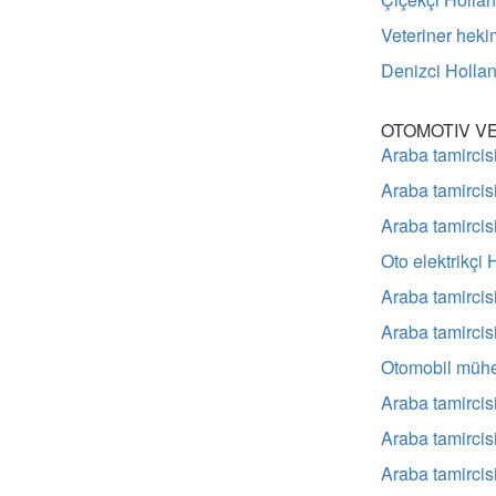
Veteriner hek
Denizci Holla
OTOMOTIV V
Araba tamircis
Araba tamircis
Araba tamircis
Oto elektrikçi
Araba tamirci
Araba tamirci
Otomobil mühe
Araba tamircis
Araba tamircis
Araba tamircis