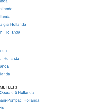
anda
ollanda
llanda
atçısı Hollanda
eni Hollanda
anda
cı Hollanda
landa
llanda
ZMETLERI
 Operatörü Hollanda
manı-Pompacı Hollanda
nda