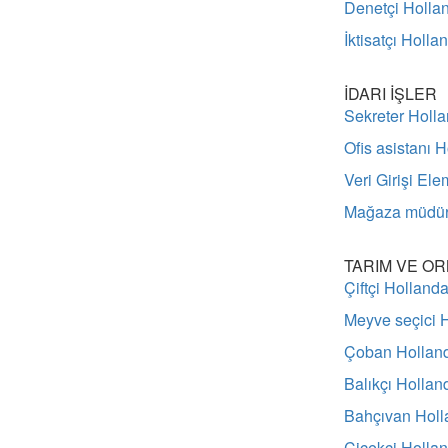
Denetçi Holla
İktisatçı Holla
İDARI İŞLER
Sekreter Holl
Ofis asistanı 
Veri Girişi El
Mağaza müdür 
TARIM VE OR
Çiftçi Holland
Meyve seçici 
Çoban Hollan
Balıkçı Hollan
Bahçıvan Holl
Çiçekçi Holla