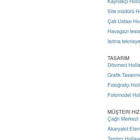
Kaynakçı Holl
Site müdürü H
Çatı Ustası Ho
Havagazı tesis
Isıtma teknisy
TASARIM
Dövmeci Holl
Grafik Tasarım
Fotoğrafçı Hol
Fotomodel Ho
MÜŞTERI HI
Çağrı Merkezi
Akaryakıt Ele
Tamirci Holla