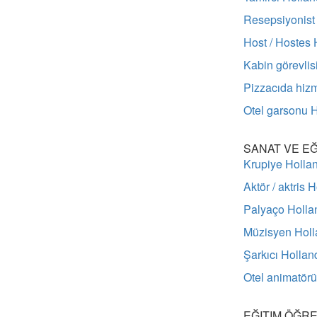
Resepsiyonist
Host / Hostes 
Kabin görevlis
Pizzacıda hiz
Otel garsonu 
SANAT VE E
Krupiye Holla
Aktör / aktris 
Palyaço Holla
Müzisyen Hol
Şarkıcı Hollan
Otel animatör
EĞITIM ÖĞRE