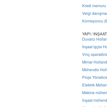
Kredi memuru
Vergi danışma
Komisyoncu (B
YAPI / INŞAAT
Duvarcı Holla
İnşaat işçisi H
Vinç operatör
Mimar Hollan
Mühendis Hol
Proje Yönetici
Elektrik Mühen
Makine mühend
İnşaat mühend