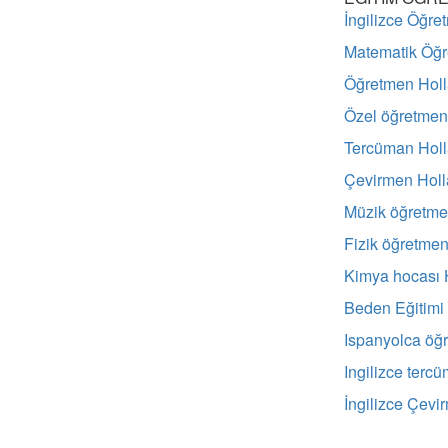
İngilizce Öğre
Matematik Öğr
Öğretmen Hol
Özel öğretmen
Tercüman Hol
Çevirmen Hol
Müzik öğretme
Fizik öğretmen
Kimya hocası 
Beden Eğitimi
Ispanyolca öğ
Ingilizce terc
İngilizce Çevi