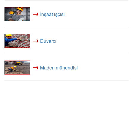
→
İnşaat işçisi
→
Duvarcı
→
Maden mühendisi