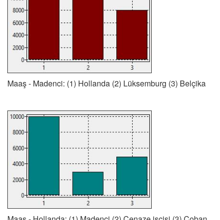
Maaş - Madenci: (1) Hollanda (2) Lüksemburg (3) Belçika
Maaş - Hollanda: (1) Madenci (2) Cenaze işçisi (3) Çoban