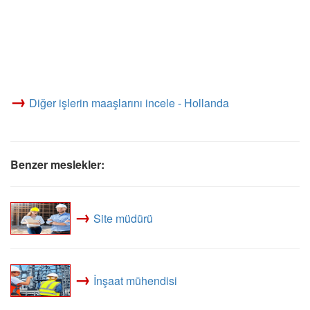
→
Diğer işlerin maaşlarını incele - Hollanda
Benzer meslekler:
→
Site müdürü
→
İnşaat mühendisi