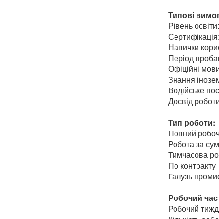
Типові вимо
Рівень освіт
Сертифікація
Навички кори
Період пробац
Офіційні мови
Знання інозем
Водійське пос
Досвід роботи
Тип роботи:
Повний робоч
Робота за су
Тимчасова ро
По контракту
Галузь промис
Робочий час 
Робочий тижд