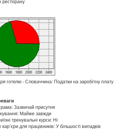
 ресторану
ря готелю - Словаччина: Податки на заробітну плату
реваги
грама: Зазвичай присутня
хування: Майже завжди
иїзні тренувальні курси: Ні
 кар’єри для працівників: У більшості випадків