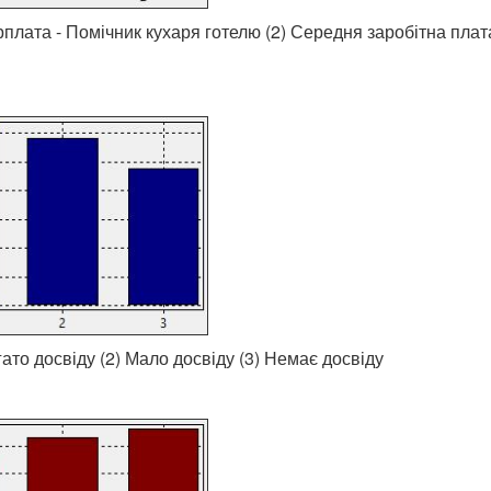
рплата - Помічник кухаря готелю (2) Середня заробітна плата
гато досвіду (2) Мало досвіду (3) Немає досвіду