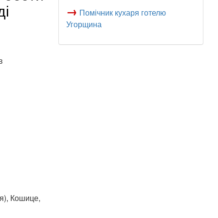
ді
→
Помічник кухаря готелю
Угорщина
в
я), Кошице,