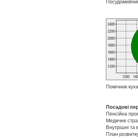
Посудомийник
Помічник куха
Посадові пе
Пенсійна про
Медичне стра
Внутрішні та в
План розвитку