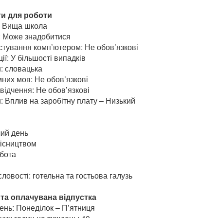
ги для роботи
и: Вища школа
: Може знадобитися
стування комп’ютером: Не обов’язкові
ії: У більшості випадків
: словацька
них мов: Не обов’язкові
відчення: Не обов’язкові
: Вплив на заробітну плату – Низький
ий день
місництвом
бота
ловості: готельна та гостьова галузь
та оплачувана відпустка
ень: Понеділок – П’ятниця