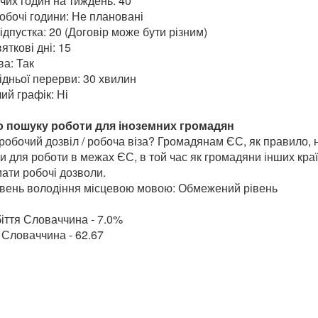
очих годин на тиждень: 40
обочі години: Не плановані
дпустка: 20 (Договір може бути різним)
яткові дні: 15
а: Так
ідньої перерви: 30 хвилин
ий графік: Ні
 пошуку роботи для іноземних громадян
робочий дозвіл / робоча віза? Громадянам ЄС, як правило, н
и для роботи в межах ЄС, в той час як громадяни інших кра
ати робочі дозволи.
івень володіння місцевою мовою: Обмежений рівень
іття Словаччина - 7.0%
 Словаччина - 62.67