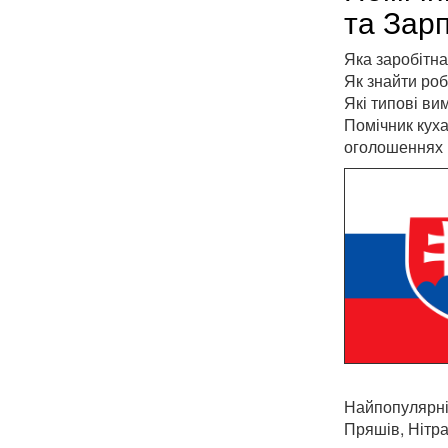
та Зарп
Яка заробітна
Як знайти роб
Які типові ви
Помічник куха
оголошеннях 
Найпопулярніш
Пряшів, Нітра