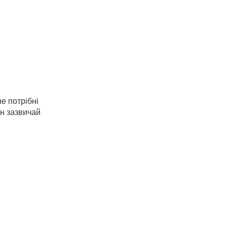
е потрібні
їн зазвичай