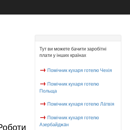
Тут ви можете бачити заробітні
плати у інших країнах
→
Помічник кухаря готелю Чехія
→
Помічник кухаря готелю
Польща
→
Помічник кухаря готелю Ла́твія
→
Помічник кухаря готелю
Роботи
Азербайджа́н