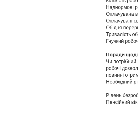
Кількість роб
Наднормові р
Оплачувана ві
Оплачувані св
Обідня перерв
Тривалість об
Гнучкий робоч
Поради щодо
Чи потрібний 
робочі дозвол
повинні отрим
Необхідний р
Рівень безроб
Пенсійний вік