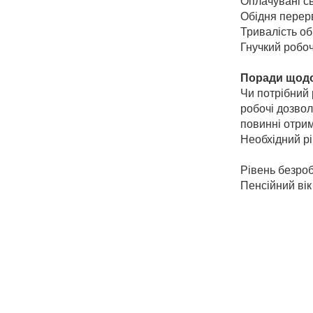
Оплачувані св
Обідня перерв
Тривалість об
Гнучкий робоч
Поради щодо
Чи потрібний 
робочі дозвол
повинні отрим
Необхідний р
Рівень безроб
Пенсійний вік