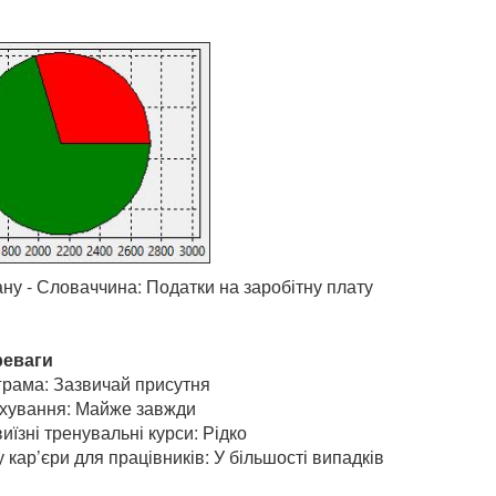
ну - Словаччина: Податки на заробітну плату
реваги
грама: Зазвичай присутня
хування: Майже завжди
иїзні тренувальні курси: Рідко
 кар’єри для працівників: У більшості випадків