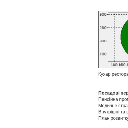
Кухар рестора
Посадові пе
Пенсійна про
Медичне стра
Внутрішні та в
План розвитку