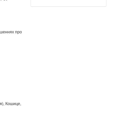
ошеннях про
я), Кошице,