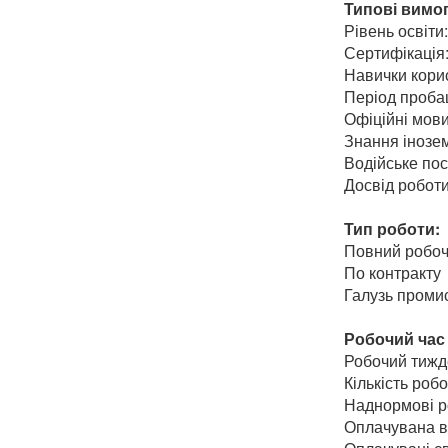
Типові вимо
Рівень освіт
Сертифікація
Навички кори
Період пробац
Офіційні мови
Знання інозем
Водійське пос
Досвід роботи
Тип роботи:
Повний робоч
По контракту
Галузь промис
Робочий час 
Робочий тижд
Кількість роб
Наднормові р
Оплачувана ві