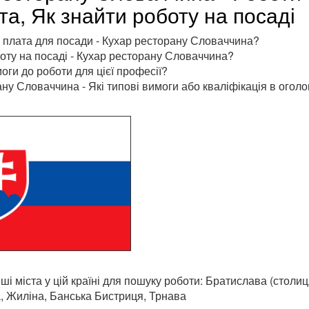
а, Як знайти роботу на посаді
 плата для посади - Кухар ресторану Словаччина?
оту на посаді - Кухар ресторану Словаччина?
моги до роботи для цієї професії?
ну Словаччина - Які типові вимоги або кваліфікація в огол
і міста у цій країні для пошуку роботи: Братислава (столиц
, Жиліна, Банська Бистриця, Трнава