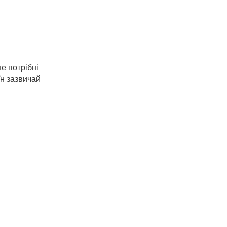
е потрібні
їн зазвичай