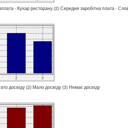
рплата - Кухар ресторану (2) Середня заробітна плата - Сл
гато досвіду (2) Мало досвіду (3) Немає досвіду