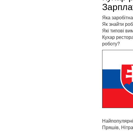
Зарплат
Яка заробітна
Як знайти роб
Які типові ви
Кухар рестора
роботу?
Найпопулярніш
Пряшів, Нітра