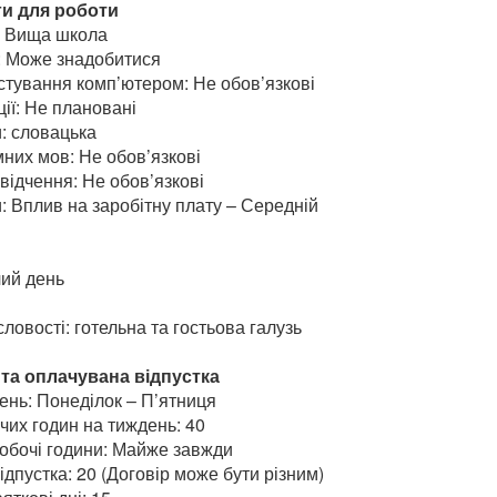
ги для роботи
и: Вища школа
: Може знадобитися
стування комп’ютером: Не обов’язкові
ії: Не плановані
: словацька
них мов: Не обов’язкові
відчення: Не обов’язкові
: Вплив на заробітну плату – Середній
ий день
ловості: готельна та гостьова галузь
та оплачувана відпустка
ень: Понеділок – П’ятниця
очих годин на тиждень: 40
обочі години: Майже завжди
дпустка: 20 (Договір може бути різним)