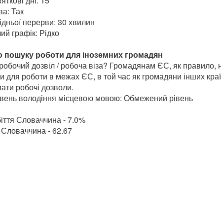
яткові дні: 15
а: Так
ідньої перерви: 30 хвилин
ий графік: Рідко
 пошуку роботи для іноземних громадян
робочий дозвіл / робоча віза? Громадянам ЄС, як правило, н
и для роботи в межах ЄС, в той час як громадяни інших кра
ати робочі дозволи.
івень володіння місцевою мовою: Обмежений рівень
іття Словаччина - 7.0%
 Словаччина - 62.67