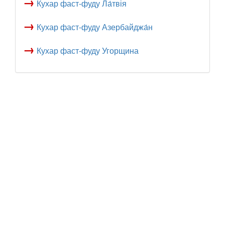
→
Кухар фаст-фуду Ла́твія
→
Кухар фаст-фуду Азербайджа́н
→
Кухар фаст-фуду Угорщина